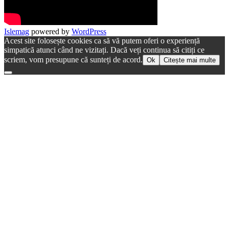
Islemag
powered by
WordPress
Acest site folosește cookies ca să vă putem oferi o experiență
simpatică atunci când ne vizitați. Dacă veți continua să citiți ce
scriem, vom presupune că sunteți de acord.
Ok
Citește mai multe