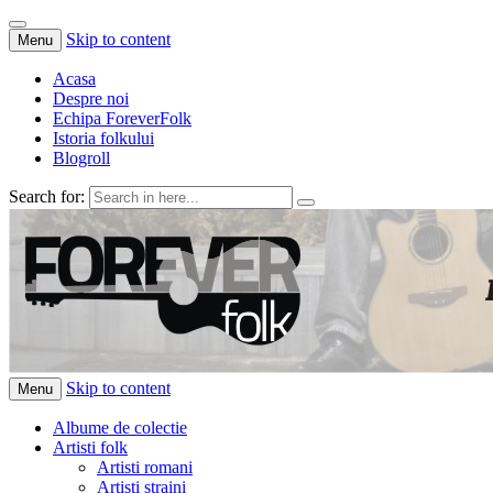
Skip to content
Menu
Acasa
Despre noi
Echipa ForeverFolk
Istoria folkului
Blogroll
Search for:
ForeverFolk
Muzica sufletului tau
Skip to content
Menu
Albume de colectie
Artisti folk
Artisti romani
Artisti straini