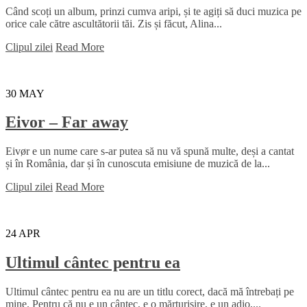
Când scoți un album, prinzi cumva aripi, și te agiți să duci muzica pe
orice cale către ascultătorii tăi. Zis și făcut, Alina...
Clipul zilei
Read More
30
MAY
Eivor – Far away
Eivør e un nume care s-ar putea să nu vă spună multe, deși a cantat
și în România, dar și în cunoscuta emisiune de muzică de la...
Clipul zilei
Read More
24
APR
Ultimul cântec pentru ea
Ultimul cântec pentru ea nu are un titlu corect, dacă mă întrebați pe
mine. Pentru că nu e un cântec, e o mărturisire, e un adio,...