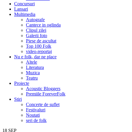
Concursuri
Lansari
Multimedia
Autografe
Cantece in oglinda
Clipul zilei
Galerii foto
Piese de ascultat
Top 100 Folk
video-reportaj
Nu e folk, dar ne place
Altele
Literatura
Muzica
Teatru
Proiecte
Acoustic Bloggers
Premiile ForeverFolk
Stiri
Concerte de suflet
Festivaluri
Noutati
seri de folk
18
SEP