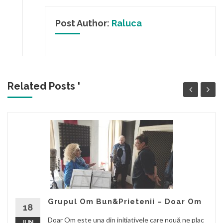
Post Author:
Raluca
Related Posts '
Grupul Om Bun&Prietenii – Doar Om
18
Doar Om este una din inițiativele care nouă ne plac
JUN