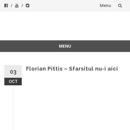
Menu
Skip
to
ForeverFolk
Muzica sufletului tau
content
MENU
Skip
to
content
Florian Pittis – Sfarsitul nu-i aici
03
OCT