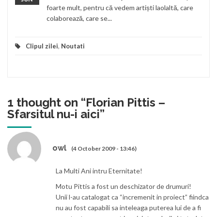
foarte mult, pentru că vedem artiști laolaltă, care
colaborează, care se...
Clipul zilei
,
Noutati
1 thought on “
Florian Pittis –
Sfarsitul nu-i aici
”
owl
(4 October 2009 - 13:46)
La Multi Ani intru Eternitate!
Motu Pittis a fost un deschizator de drumuri!
Unii l-au catalogat ca “incremenit in proiect” fiindca
nu au fost capabili sa inteleaga puterea lui de a fi