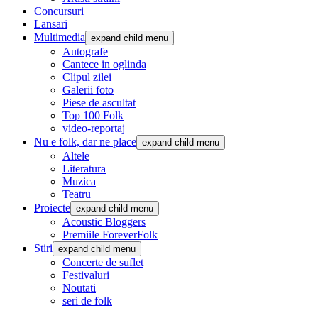
Concursuri
Lansari
Multimedia
expand child menu
Autografe
Cantece in oglinda
Clipul zilei
Galerii foto
Piese de ascultat
Top 100 Folk
video-reportaj
Nu e folk, dar ne place
expand child menu
Altele
Literatura
Muzica
Teatru
Proiecte
expand child menu
Acoustic Bloggers
Premiile ForeverFolk
Stiri
expand child menu
Concerte de suflet
Festivaluri
Noutati
seri de folk