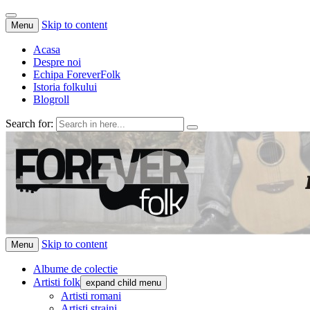
Skip to content
Menu
Acasa
Despre noi
Echipa ForeverFolk
Istoria folkului
Blogroll
Search for:
ForeverFolk
Muzica sufletului tau
Skip to content
Menu
Albume de colectie
Artisti folk
expand child menu
Artisti romani
Artisti straini