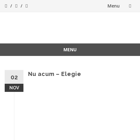
Menu
Skip
to
ForeverFolk
Muzica sufletului tau
content
MENU
Skip
to
content
Nu acum – Elegie
02
NOV