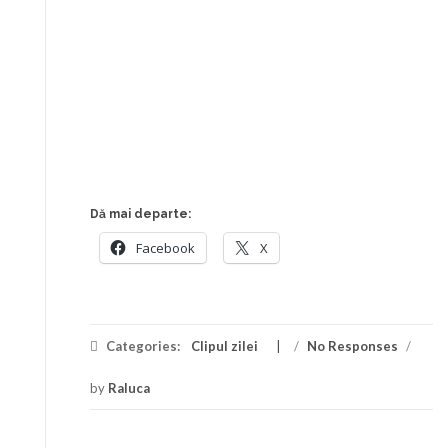
Dă mai departe:
Facebook
X
Categories:
Clipul zilei
/
No Responses
/
by
Raluca