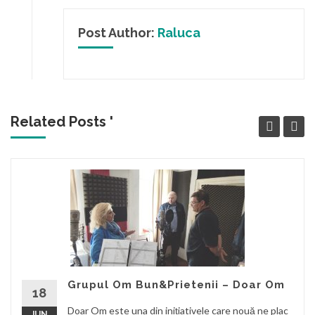
Post Author:
Raluca
Related Posts '
Grupul Om Bun&Prietenii – Doar Om
18
Doar Om este una din inițiativele care nouă ne plac
JUN