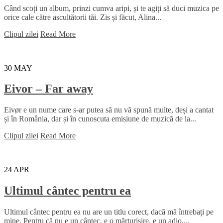
Când scoți un album, prinzi cumva aripi, și te agiți să duci muzica pe
orice cale către ascultătorii tăi. Zis și făcut, Alina...
Clipul zilei
Read More
30
MAY
Eivor – Far away
Eivør e un nume care s-ar putea să nu vă spună multe, deși a cantat
și în România, dar și în cunoscuta emisiune de muzică de la...
Clipul zilei
Read More
24
APR
Ultimul cântec pentru ea
Ultimul cântec pentru ea nu are un titlu corect, dacă mă întrebați pe
mine. Pentru că nu e un cântec, e o mărturisire, e un adio,...