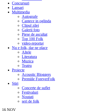
Concursuri
Lansari
Multimedia
Autografe
Cantece in oglinda
Clipul zilei
Galerii foto
Piese de ascultat
Top 100 Folk
video-reportaj
Nu e folk, dar ne place
Altele
Literatura
Muzica
Teatru
Proiecte
Acoustic Bloggers
Premiile ForeverFolk
Stiri
Concerte de suflet
Festivaluri
Noutati
seri de folk
16
NOV