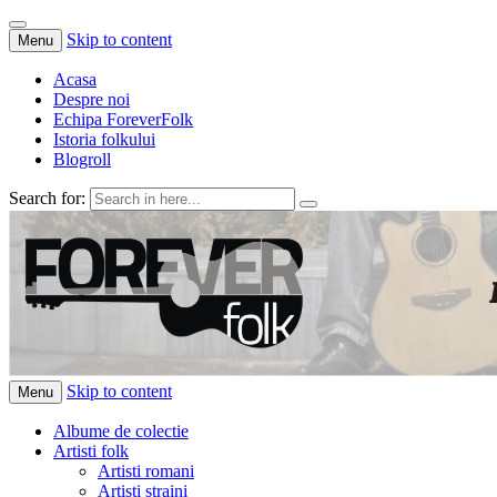
Skip to content
Menu
Acasa
Despre noi
Echipa ForeverFolk
Istoria folkului
Blogroll
Search for:
ForeverFolk
Muzica sufletului tau
Skip to content
Menu
Albume de colectie
Artisti folk
Artisti romani
Artisti straini