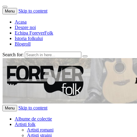
Skip to content
Menu
Acasa
Despre noi
Echipa ForeverFolk
Istoria folkului
Blogroll
Search for:
ForeverFolk
Muzica sufletului tau
Skip to content
Menu
Albume de colectie
Artisti folk
Artisti romani
Artisti straini