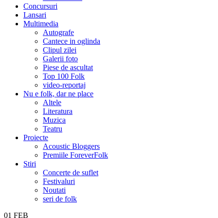
Concursuri
Lansari
Multimedia
Autografe
Cantece in oglinda
Clipul zilei
Galerii foto
Piese de ascultat
Top 100 Folk
video-reportaj
Nu e folk, dar ne place
Altele
Literatura
Muzica
Teatru
Proiecte
Acoustic Bloggers
Premiile ForeverFolk
Stiri
Concerte de suflet
Festivaluri
Noutati
seri de folk
01
FEB