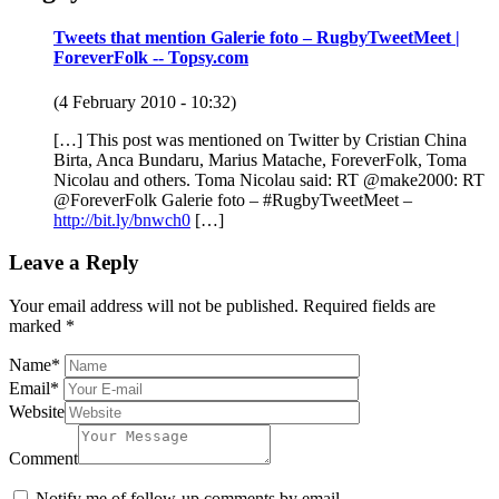
Tweets that mention Galerie foto – RugbyTweetMeet |
ForeverFolk -- Topsy.com
(4 February 2010 - 10:32)
[…] This post was mentioned on Twitter by Cristian China
Birta, Anca Bundaru, Marius Matache, ForeverFolk, Toma
Nicolau and others. Toma Nicolau said: RT @make2000: RT
@ForeverFolk Galerie foto – #RugbyTweetMeet –
http://bit.ly/bnwch0
[…]
Leave a Reply
Your email address will not be published.
Required fields are
marked
*
Name
*
Email
*
Website
Comment
Notify me of follow-up comments by email.