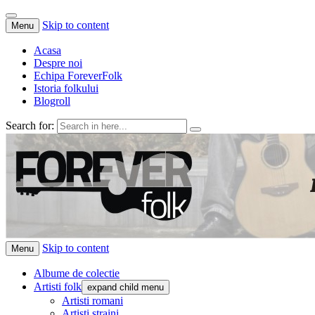
Skip to content
Menu
Acasa
Despre noi
Echipa ForeverFolk
Istoria folkului
Blogroll
Search for:
ForeverFolk
Muzica sufletului tau
Skip to content
Menu
Albume de colectie
Artisti folk
expand child menu
Artisti romani
Artisti straini