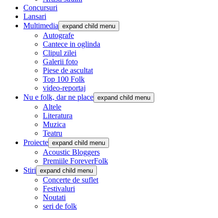
Concursuri
Lansari
Multimedia
expand child menu
Autografe
Cantece in oglinda
Clipul zilei
Galerii foto
Piese de ascultat
Top 100 Folk
video-reportaj
Nu e folk, dar ne place
expand child menu
Altele
Literatura
Muzica
Teatru
Proiecte
expand child menu
Acoustic Bloggers
Premiile ForeverFolk
Stiri
expand child menu
Concerte de suflet
Festivaluri
Noutati
seri de folk