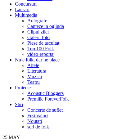
Concursuri
Lansari
Multimedia
Autografe
Cantece in oglinda
Clipul zilei
Galerii foto
Piese de ascultat
Top 100 Folk
video-reportaj
Nu e folk, dar ne place
Altele
Literatura
Muzica
Teatru
Proiecte
Acoustic Bloggers
Premiile ForeverFolk
Stiri
Concerte de suflet
Festivaluri
Noutati
seri de folk
25
MAY