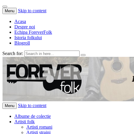
Skip to content
Menu
Acasa
Despre noi
Echipa ForeverFolk
Istoria folkului
Blogroll
Search for:
ForeverFolk
Muzica sufletului tau
Skip to content
Menu
Albume de colectie
Artisti folk
Artisti romani
Artisti straini