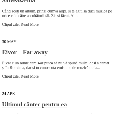
Salvează-mă
Când scoți un album, prinzi cumva aripi, și te agiți să duci muzica pe
orice cale către ascultătorii tăi. Zis și făcut, Alina...
Clipul zilei
Read More
30
MAY
Eivor – Far away
Eivør e un nume care s-ar putea să nu vă spună multe, deși a cantat
și în România, dar și în cunoscuta emisiune de muzică de la...
Clipul zilei
Read More
24
APR
Ultimul cântec pentru ea