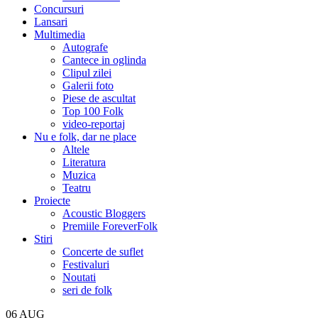
Concursuri
Lansari
Multimedia
Autografe
Cantece in oglinda
Clipul zilei
Galerii foto
Piese de ascultat
Top 100 Folk
video-reportaj
Nu e folk, dar ne place
Altele
Literatura
Muzica
Teatru
Proiecte
Acoustic Bloggers
Premiile ForeverFolk
Stiri
Concerte de suflet
Festivaluri
Noutati
seri de folk
06
AUG