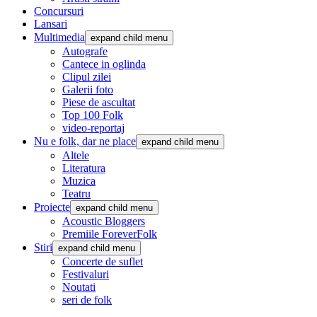
Concursuri
Lansari
Multimedia
expand child menu
Autografe
Cantece in oglinda
Clipul zilei
Galerii foto
Piese de ascultat
Top 100 Folk
video-reportaj
Nu e folk, dar ne place
expand child menu
Altele
Literatura
Muzica
Teatru
Proiecte
expand child menu
Acoustic Bloggers
Premiile ForeverFolk
Stiri
expand child menu
Concerte de suflet
Festivaluri
Noutati
seri de folk