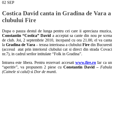
02
SEP
Costica David canta in Gradina de Vara a
clubului Fire
Dupa o pauza destul de lunga pentru cei care ii apreciaza muzica,
Constantin “Costica” David
a acceptat sa cante din nou pe scena
de club. Joi, 2 septembrie 2010, incepand cu ora 21.00, el va canta
la
Gradina de Vara
– terasa interioasa a clubului
Fire
din Bucuresti
(accesul atat prin interiorul clubului cat si direct din strada Covaci
nr.7), in cadrul serilor intitulate “Folk in Gradina”.
Intrarea este libera. Pentru rezervari accesati
www.fire.ro
Iar ca un
“aperitiv”, va propunem 2 piese cu
Constantin David –
Fabula
(Cainele si calul)
si
Dor de munti
.