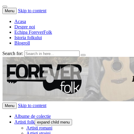
Skip to content
Menu
Acasa
Despre noi
Echipa ForeverFolk
Istoria folkului
Blogroll
Search for:
ForeverFolk
Muzica sufletului tau
Skip to content
Menu
Albume de colectie
Artisti folk
expand child menu
Artisti romani
Artisti straini