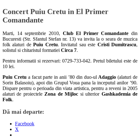
Concert Puiu Cretu in El Primer
Comandante
Marti, 14 septembrie 2010,
Club El Primer Comandante
din
Bucuresti (Str. Sfantul Stefan nr. 13) va invita la o seara de muzica
folk alaturi de
Puiu Cretu
. Invitatul sau este
Cristi Dumitrascu
,
solistul si chitaristul formatiei
Circa 7
.
Pentru informatii si rezervari: 0729-733-042. Pretul biletului este de
10 lei.
Puiu Cretu
a facut parte in anii ’80 din duo-ul
Adaggio
(alaturi de
Sorin Balasoiu), apoi din Grupul Voua pana la inceputul anilor ’90.
Dispare pentru o perioada din viata artistica, pentru a reveni in 2005
alaturi de proiectele
Zona de Mijloc
si ulterior
Gashkademia de
Folk
.
Dă mai departe:
Facebook
X