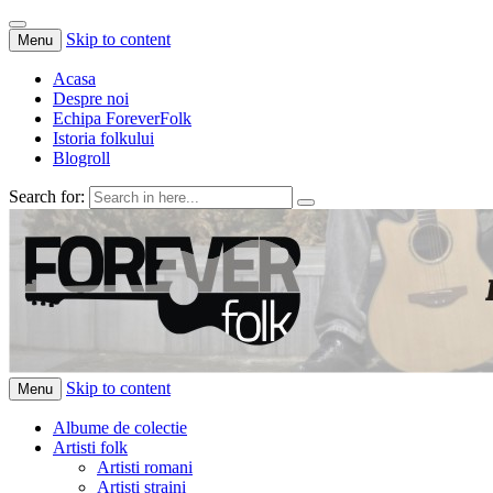
Skip to content
Menu
Acasa
Despre noi
Echipa ForeverFolk
Istoria folkului
Blogroll
Search for:
ForeverFolk
Muzica sufletului tau
Skip to content
Menu
Albume de colectie
Artisti folk
Artisti romani
Artisti straini