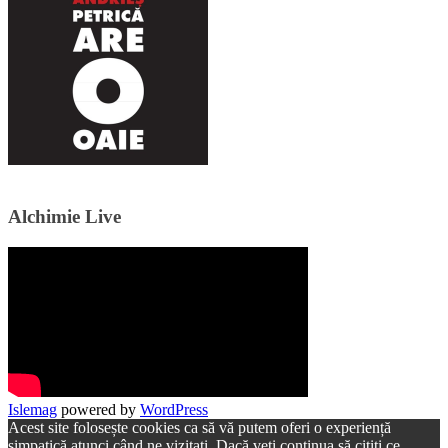
Alchimie Live
Islemag
powered by
WordPress
Acest site folosește cookies ca să vă putem oferi o experiență
simpatică atunci când ne vizitați. Dacă veți continua să citiți ce