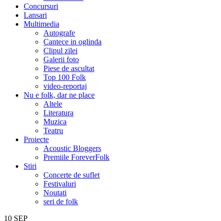
Concursuri
Lansari
Multimedia
Autografe
Cantece in oglinda
Clipul zilei
Galerii foto
Piese de ascultat
Top 100 Folk
video-reportaj
Nu e folk, dar ne place
Altele
Literatura
Muzica
Teatru
Proiecte
Acoustic Bloggers
Premiile ForeverFolk
Stiri
Concerte de suflet
Festivaluri
Noutati
seri de folk
10
SEP