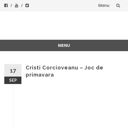
Menu
Skip
to
ForeverFolk
Muzica sufletului tau
content
MENU
Skip
to
content
Cristi Corcioveanu – Joc de
17
primavara
SEP