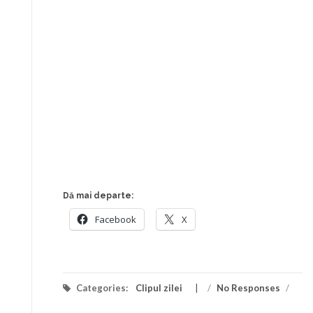
Dă mai departe:
Facebook
X
Categories:
Clipul zilei
/
No Responses
/