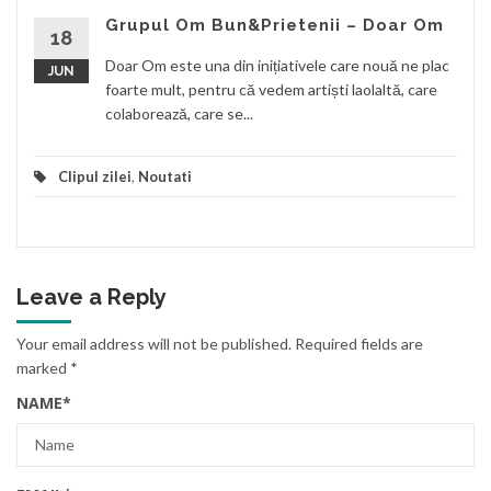
Grupul Om Bun&Prietenii – Doar Om
18
Doar Om este una din inițiativele care nouă ne plac
JUN
foarte mult, pentru că vedem artiști laolaltă, care
colaborează, care se...
Clipul zilei
,
Noutati
Leave a Reply
Your email address will not be published.
Required fields are
marked
*
NAME
*