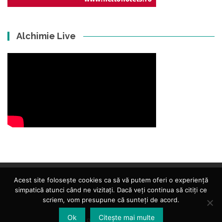
Alchimie Live
Acest site folosește cookies ca să vă putem oferi o experiență
simpatică atunci când ne vizitați. Dacă veți continua să citiți ce
scriem, vom presupune că sunteți de acord.
Ok
Citește mai multe
Islemag
powered by
WordPress