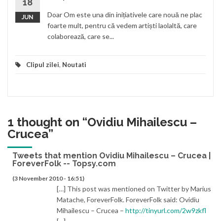
18
Doar Om este una din inițiativele care nouă ne plac
JUN
foarte mult, pentru că vedem artiști laolaltă, care
colaborează, care se...
Clipul zilei
,
Noutati
1 thought on “
Ovidiu Mihailescu –
Crucea
”
Tweets that mention Ovidiu Mihailescu – Crucea |
ForeverFolk -- Topsy.com
(3 November 2010 - 16:51)
[…] This post was mentioned on Twitter by Marius
Matache, ForeverFolk. ForeverFolk said: Ovidiu
Mihailescu – Crucea –
http://tinyurl.com/2w9zkfl