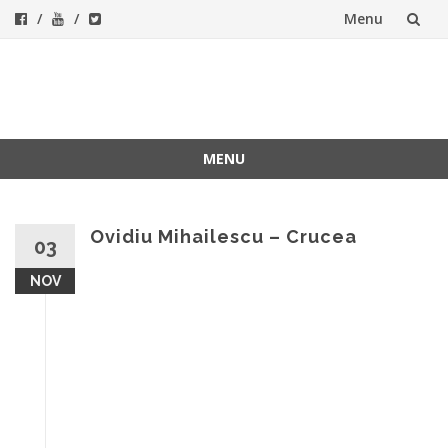
Menu
Skip
to
ForeverFolk
Muzica sufletului tau
content
MENU
Skip
to
content
Ovidiu Mihailescu – Crucea
03
NOV