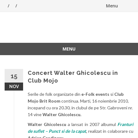
Menu
Skip
to
ForeverFolk
Muzica sufletului tau
content
MENU
Skip
to
content
Concert Walter Ghicolescu in
15
Club Mojo
NOV
Serile de folk organizate din
e-Folk events
si
Club
Mojo Brit Room
continua. Marti, 16 noiembrie 2010,
incepand cu ora 20.30, in clubul de pe Str. Gabroveni nr.
14 vine
Walter Ghicolescu.
Walter Ghicolescu
a lansat in 2007 albumul
Franturi
de suflet – Punct si de la capat
,
realizat in colaborare cu
Adrian Gradinaru
.