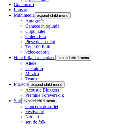
Concursuri
Lansari
Multimedia
expand child menu
Autografe
Cantece in oglinda
Clipul zilei
Galerii foto
Piese de ascultat
Top 100 Folk
video-reportaj
Nu e folk, dar ne place
expand child menu
Altele
Literatura
Muzica
Teatru
Proiecte
expand child menu
Acoustic Bloggers
Premiile ForeverFolk
Stiri
expand child menu
Concerte de suflet
Festivaluri
Noutati
seri de folk