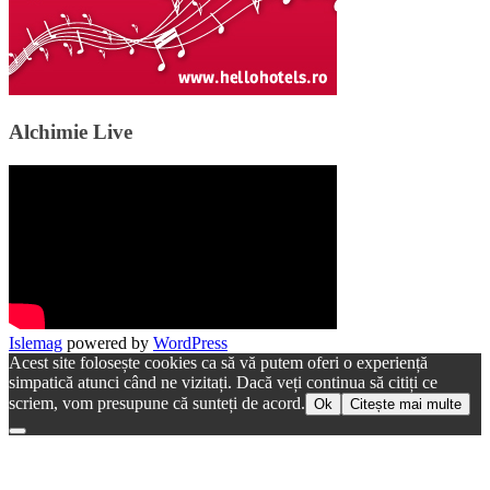
Alchimie Live
Islemag
powered by
WordPress
Acest site folosește cookies ca să vă putem oferi o experiență
simpatică atunci când ne vizitați. Dacă veți continua să citiți ce
scriem, vom presupune că sunteți de acord.
Ok
Citește mai multe