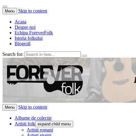
Skip to content
Menu
Acasa
Despre noi
Echipa ForeverFolk
Istoria folkului
Blogroll
Search for:
ForeverFolk
Muzica sufletului tau
Skip to content
Menu
Albume de colectie
Artisti folk
expand child menu
Artisti romani
Artisti straini