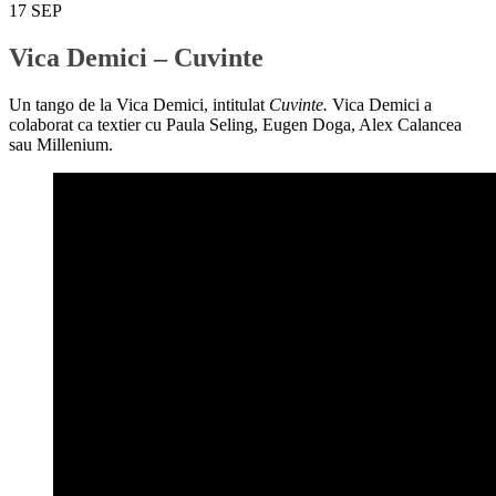
17
SEP
Vica Demici – Cuvinte
Un tango de la Vica Demici, intitulat
Cuvinte.
Vica Demici a
colaborat ca textier cu Paula Seling, Eugen Doga, Alex Calancea
sau Millenium.