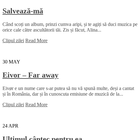
Salvează-mă
Când scoți un album, prinzi cumva aripi, și te agiți să duci muzica pe
orice cale către ascultătorii tăi. Zis și făcut, Alina...
Clipul zilei
Read More
30
MAY
Eivor – Far away
Eivør e un nume care s-ar putea să nu vă spună multe, deși a cantat
și în România, dar și în cunoscuta emisiune de muzică de la...
Clipul zilei
Read More
24
APR
Ultimul cântec pentru ea