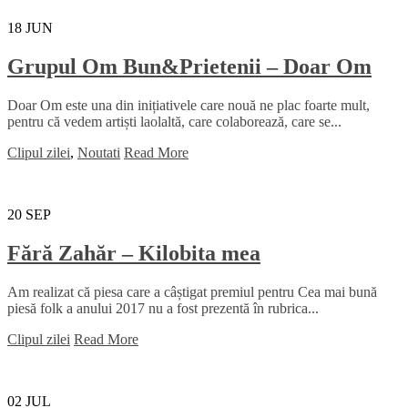
18
JUN
Grupul Om Bun&Prietenii – Doar Om
Doar Om este una din inițiativele care nouă ne plac foarte mult,
pentru că vedem artiști laolaltă, care colaborează, care se...
Clipul zilei
,
Noutati
Read More
20
SEP
Fără Zahăr – Kilobita mea
Am realizat că piesa care a câștigat premiul pentru Cea mai bună
piesă folk a anului 2017 nu a fost prezentă în rubrica...
Clipul zilei
Read More
02
JUL