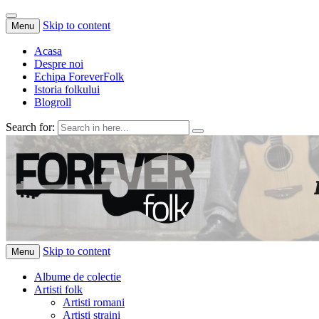
Skip to content
Menu
Acasa
Despre noi
Echipa ForeverFolk
Istoria folkului
Blogroll
Search for:
ForeverFolk
Muzica sufletului tau
Skip to content
Menu
Albume de colectie
Artisti folk
Artisti romani
Artisti straini