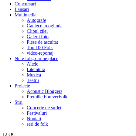
Concursuri
Lansari
Multimedia
Autografe
Cantece in oglinda
Clipul zilei
Galerii foto
Piese de ascultat
Top 100 Folk
video-reportaj
Nu e folk, dar ne place
Altele
Literatura
Muzica
Teatru
Proiecte
Acoustic Bloggers
Premiile ForeverFolk
Stiri
Concerte de suflet
Festivaluri
Noutati
seri de folk
12
OCT