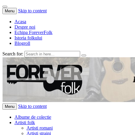
Skip to content
Menu
Acasa
Despre noi
Echipa ForeverFolk
Istoria folkului
Blogroll
Search for:
ForeverFolk
Muzica sufletului tau
Skip to content
Menu
Albume de colectie
Artisti folk
Artisti romani
Artisti straini