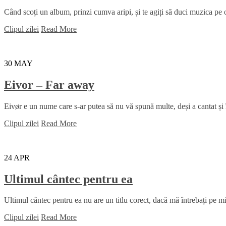
Când scoți un album, prinzi cumva aripi, și te agiți să duci muzica pe ori
Clipul zilei
Read More
30
MAY
Eivor – Far away
Eivør e un nume care s-ar putea să nu vă spună multe, deși a cantat și
Clipul zilei
Read More
24
APR
Ultimul cântec pentru ea
Ultimul cântec pentru ea nu are un titlu corect, dacă mă întrebați pe mi
Clipul zilei
Read More