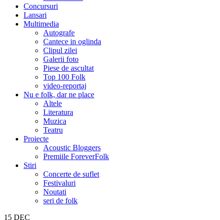
Concursuri
Lansari
Multimedia
Autografe
Cantece in oglinda
Clipul zilei
Galerii foto
Piese de ascultat
Top 100 Folk
video-reportaj
Nu e folk, dar ne place
Altele
Literatura
Muzica
Teatru
Proiecte
Acoustic Bloggers
Premiile ForeverFolk
Stiri
Concerte de suflet
Festivaluri
Noutati
seri de folk
15
DEC