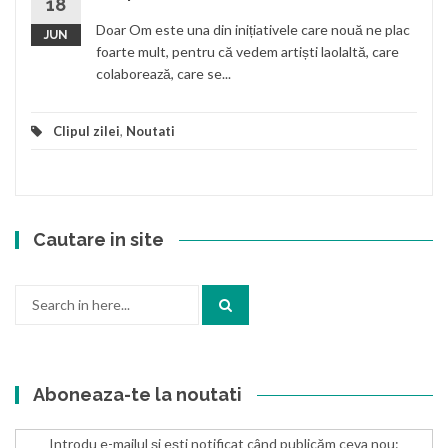
18
Doar Om este una din inițiativele care nouă ne plac
JUN
foarte mult, pentru că vedem artiști laolaltă, care
colaborează, care se...
Clipul zilei
,
Noutati
Cautare in site
Search
for:
Aboneaza-te la noutati
Introdu e-mailul și ești notificat când publicăm ceva nou: