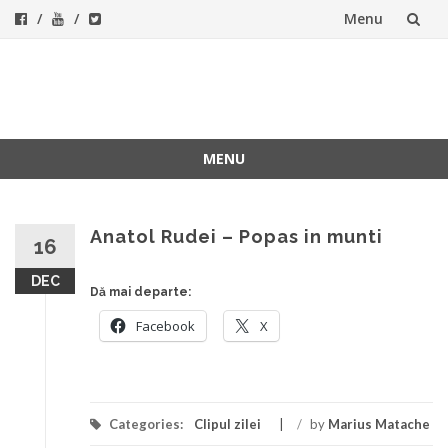
Menu
Skip
to
ForeverFolk
Muzica sufletului tau
content
MENU
Skip
to
content
Anatol Rudei – Popas in munti
16
DEC
Dă mai departe:
Facebook
X
Categories:
Clipul zilei
/
by
Marius Matache