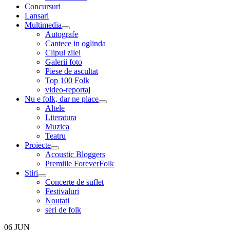
menu
Concursuri
Lansari
Multimedia
expand
Autografe
child
Cantece in oglinda
menu
Clipul zilei
Galerii foto
Piese de ascultat
Top 100 Folk
video-reportaj
Nu e folk, dar ne place
expand
Altele
child
Literatura
menu
Muzica
Teatru
Proiecte
expand
Acoustic Bloggers
child
Premiile ForeverFolk
menu
Stiri
expand
Concerte de suflet
child
Festivaluri
menu
Noutati
seri de folk
06
JUN