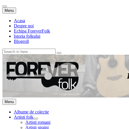
Skip
Menu
to
content
Acasa
Despre noi
Echipa ForeverFolk
Istoria folkului
Blogroll
Search
for:
ForeverFolk
Muzica sufletului tau
Skip
Menu
to
content
Albume de colectie
Artisti folk
expand
Artisti romani
child
Artisti straini