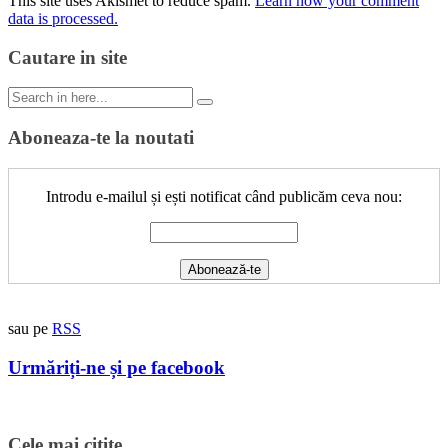
This site uses Akismet to reduce spam.
Learn how your comment
data is processed.
Cautare in site
Search
for:
Aboneaza-te la noutati
Introdu e-mailul și ești notificat când publicăm ceva nou:
sau pe
RSS
Urmăriți-ne și pe facebook
Cele mai citite