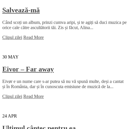
Salvează-mă
Când scoți un album, prinzi cumva aripi, și te agiți să duci muzica pe
orice cale către ascultătorii tăi. Zis și făcut, Alina...
Clipul zilei
Read More
30
MAY
Eivor – Far away
Eivør e un nume care s-ar putea să nu vă spună multe, deși a cantat
și în România, dar și în cunoscuta emisiune de muzică de la...
Clipul zilei
Read More
24
APR
Ultimul cântec pentru ea