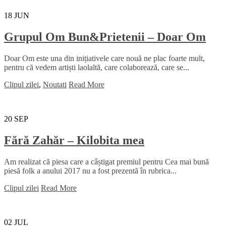
18
JUN
Grupul Om Bun&Prietenii – Doar Om
Doar Om este una din inițiativele care nouă ne plac foarte mult,
pentru că vedem artiști laolaltă, care colaborează, care se...
Clipul zilei
,
Noutati
Read More
20
SEP
Fără Zahăr – Kilobita mea
Am realizat că piesa care a câștigat premiul pentru Cea mai bună
piesă folk a anului 2017 nu a fost prezentă în rubrica...
Clipul zilei
Read More
02
JUL