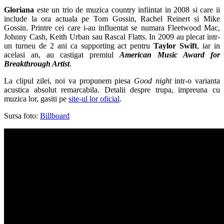
Gloriana
este un trio de muzica country infiintat in 2008 si care ii
include la ora actuala pe Tom Gossin, Rachel Reinert si Mike
Gossin. Printre cei care i-au influentat se numara Fleetwood Mac,
Johnny Cash, Keith Urban sau Rascal Flatts. In 2009 au plecat intr-
un turneu de 2 ani ca supporting act pentru
Taylor Swift
, iar in
acelasi an, au castigat premiul
American Music Award for
Breakthrough Artist
.
La clipul zilei, noi va propunem piesa
Good night
intr-o varianta
acustica absolut remarcabila. Detalii despre trupa, impreuna cu
muzica lor, gasiti pe
site-ul lor oficial
.
Sursa foto:
Billboard