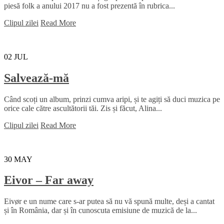
piesă folk a anului 2017 nu a fost prezentă în rubrica...
Clipul zilei
Read More
02
JUL
Salvează-mă
Când scoți un album, prinzi cumva aripi, și te agiți să duci muzica pe
orice cale către ascultătorii tăi. Zis și făcut, Alina...
Clipul zilei
Read More
30
MAY
Eivor – Far away
Eivør e un nume care s-ar putea să nu vă spună multe, deși a cantat
și în România, dar și în cunoscuta emisiune de muzică de la...