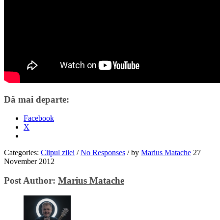
Dă mai departe:
Facebook
X
Categories:
Clipul zilei
/
No Responses
/
by
Marius Matache
27
November 2012
Post Author:
Marius Matache