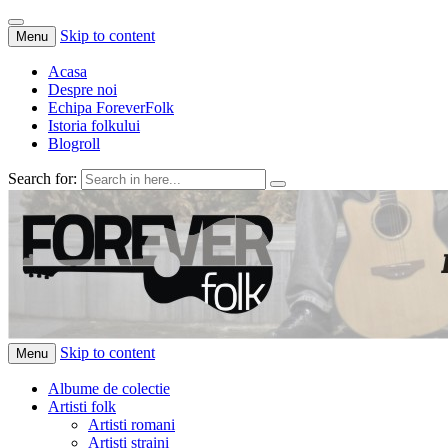
Skip to content
Menu
Acasa
Despre noi
Echipa ForeverFolk
Istoria folkului
Blogroll
Search for:
ForeverFolk
Muzica sufletului tau
Skip to content
Menu
Albume de colectie
Artisti folk
Artisti romani
Artisti straini