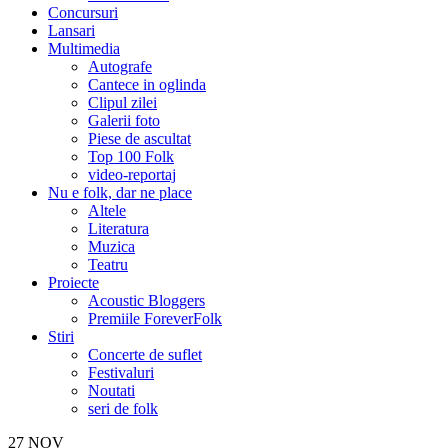
Concursuri
Lansari
Multimedia
Autografe
Cantece in oglinda
Clipul zilei
Galerii foto
Piese de ascultat
Top 100 Folk
video-reportaj
Nu e folk, dar ne place
Altele
Literatura
Muzica
Teatru
Proiecte
Acoustic Bloggers
Premiile ForeverFolk
Stiri
Concerte de suflet
Festivaluri
Noutati
seri de folk
27
NOV