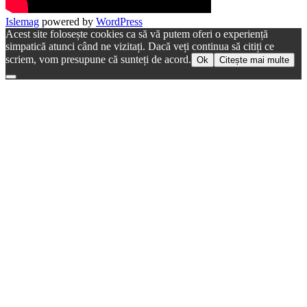
Islemag
powered by
WordPress
Acest site folosește cookies ca să vă putem oferi o experiență
simpatică atunci când ne vizitați. Dacă veți continua să citiți ce
scriem, vom presupune că sunteți de acord.
Ok
Citește mai multe