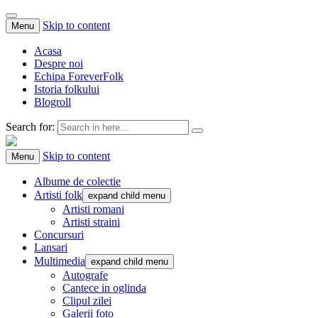
Skip to content
Menu
Acasa
Despre noi
Echipa ForeverFolk
Istoria folkului
Blogroll
Search for:
ForeverFolk
Muzica sufletului tau
Skip to content
Menu
Albume de colectie
Artisti folk
expand child menu
Artisti romani
Artisti straini
Concursuri
Lansari
Multimedia
expand child menu
Autografe
Cantece in oglinda
Clipul zilei
Galerii foto