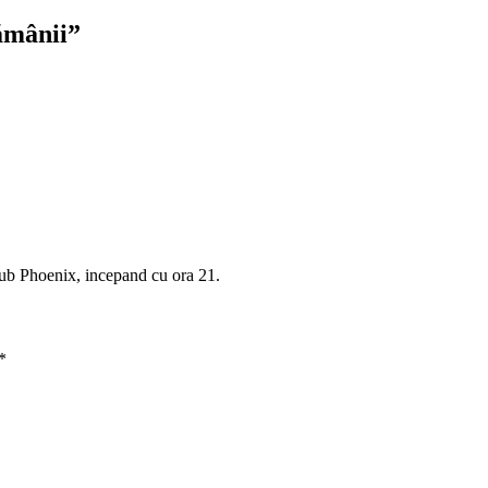
ămânii
”
club Phoenix, incepand cu ora 21.
*