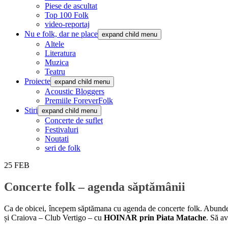
Piese de ascultat
Top 100 Folk
video-reportaj
Nu e folk, dar ne place
expand child menu
Altele
Literatura
Muzica
Teatru
Proiecte
expand child menu
Acoustic Bloggers
Premiile ForeverFolk
Stiri
expand child menu
Concerte de suflet
Festivaluri
Noutati
seri de folk
25
FEB
Concerte folk – agenda săptămânii
Ca de obicei, începem săptămana cu agenda de concerte folk. Abunden
și Craiova – Club Vertigo – cu
HOINAR prin Piata Matache
. Să a