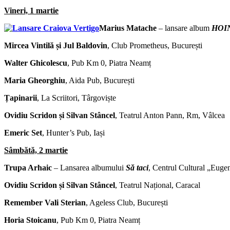
Vineri, 1 martie
Marius Matache
– lansare album
HOIN
Mircea Vintilă și Jul Baldovin
, Club Prometheus, București
Walter Ghicolescu
, Pub Km 0, Piatra Neamț
Maria Gheorghiu
, Aida Pub, București
Țapinarii
, La Scriitori, Târgoviște
Ovidiu Scridon și Silvan Stâncel
, Teatrul Anton Pann, Rm, Vâlcea
Emeric Set
, Hunter’s Pub, Iași
Sâmbătă, 2 martie
Trupa Arhaic
– Lansarea albumului
Să taci
, Centrul Cultural „Eugen
Ovidiu Scridon și Silvan Stâncel
, Teatrul Național, Caracal
Remember Vali Sterian
, Ageless Club, București
Horia Stoicanu
, Pub Km 0, Piatra Neamț