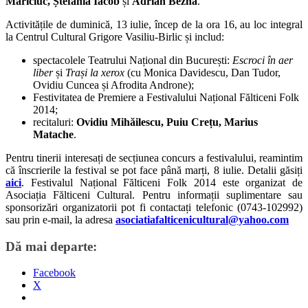
Mariciuc, Ștefania Iacob
și
Adrian Bezna
.
Activitățile de duminică, 13 iulie, încep de la ora 16, au loc integral
la Centrul Cultural Grigore Vasiliu-Birlic și includ:
spectacolele Teatrului Național din București:
Escroci în aer
liber
și
Trași la xerox
(cu Monica Davidescu, Dan Tudor,
Ovidiu Cuncea și Afrodita Androne);
Festivitatea de Premiere a Festivalului Național Fălticeni Folk
2014;
recitaluri:
Ovidiu Mihăilescu, Puiu Crețu, Marius
Matache
.
Pentru tinerii interesați de secțiunea concurs a festivalului, reamintim
că înscrierile la festival se pot face până marți, 8 iulie. Detalii găsiți
aici
. Festivalul Național Fălticeni Folk 2014 este organizat de
Asociația Fălticeni Cultural. Pentru informații suplimentare sau
sponsorizări organizatorii pot fi contactați telefonic (0743-102992)
sau prin e-mail, la adresa
asociatiafalticenicultural@yahoo.com
Dă mai departe:
Facebook
X