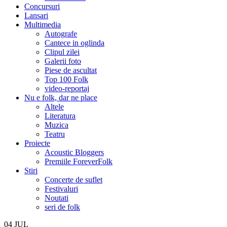
Concursuri
Lansari
Multimedia
Autografe
Cantece in oglinda
Clipul zilei
Galerii foto
Piese de ascultat
Top 100 Folk
video-reportaj
Nu e folk, dar ne place
Altele
Literatura
Muzica
Teatru
Proiecte
Acoustic Bloggers
Premiile ForeverFolk
Stiri
Concerte de suflet
Festivaluri
Noutati
seri de folk
04
JUL