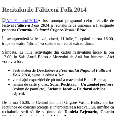
Recitalurile Fălticeni Folk 2014
A fost anunțat programul celor trei zile de
festival
Fălticeni Folk 2014
și recitalurile ce urmează a fi susținute
pe scena
Centrului Cultural Grigore-Vasiliu Birlic
.
În avanpremieră la festival, vineri, 11 iulie, începând cu ora 16.00,
trupa de teatru “Birlic” va susține un recital extraordinar.
Sâmbătă, 12 iulie, activitățile din cadrul festivalului încep la ora
12.00, în Sala Aurel Băeșu a Muzeului de Artă Ion Irimescu. Aici
vor avea loc:
Festivitatea de Deschidere a
Festivalului Național Fălticeni
Folk 2014
, ajuns la ediția a 3-a;
vernisajul expoziției de pictură a maestrului Radu Bercea;
lansări de carte și disc:
Sorin Poclitaru –
Un zâmbet per/vers
(volum de pamflete)
, Ștefania Iacob – De dorul ochilor
căprui.
De la ora 16.00, la Centrul Cultural Grigore Vasiliu-Birlic, are loc
secțiunea de concurs (creație și interpretare) a festivalului, urmând ca
recitalurile serii să fie susținute de
Daniela Bejenariu, Cosmin