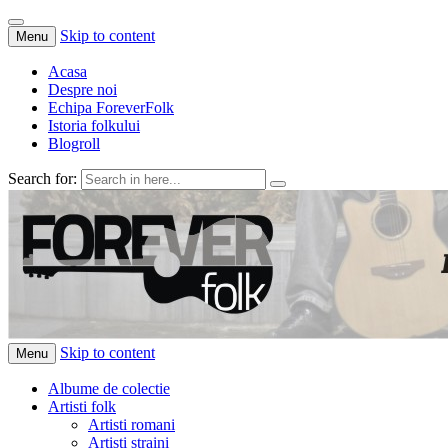
Skip to content
Menu
Acasa
Despre noi
Echipa ForeverFolk
Istoria folkului
Blogroll
Search for:
ForeverFolk
Muzica sufletului tau
Skip to content
Menu
Albume de colectie
Artisti folk
Artisti romani
Artisti straini