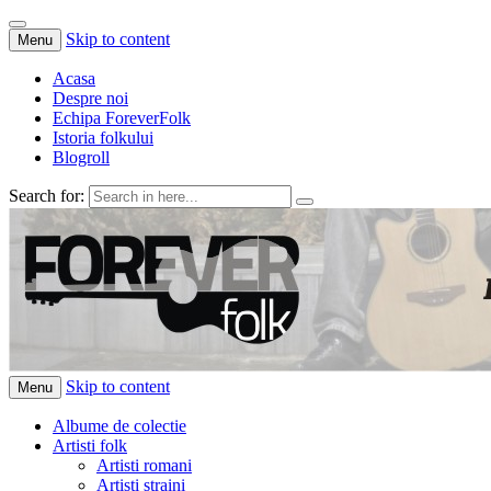
Skip to content
Menu
Acasa
Despre noi
Echipa ForeverFolk
Istoria folkului
Blogroll
Search for:
ForeverFolk
Muzica sufletului tau
Skip to content
Menu
Albume de colectie
Artisti folk
Artisti romani
Artisti straini