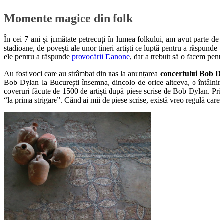
Momente magice din folk
În cei 7 ani și jumătate petrecuți în lumea folkului, am avut parte 
stadioane, de povești ale unor tineri artiști ce luptă pentru a răspun
ele pentru a răspunde
provocării Danone
, dar a trebuit să o facem pen
Au fost voci care au strâmbat din nas la anunțarea
concertului Bob D
Bob Dylan la București însemna, dincolo de orice altceva, o întâlnire
coveruri făcute de 1500 de artiști după piese scrise de Bob Dylan. P
“la prima strigare”. Când ai mii de piese scrise, există vreo regulă car