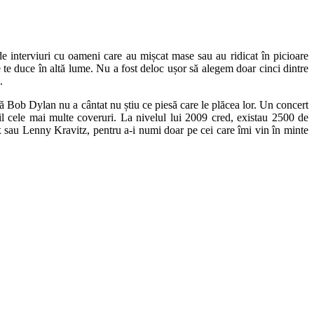
e interviuri cu oameni care au mișcat mase sau au ridicat în picioare
 te duce în altă lume. Nu a fost deloc ușor să alegem doar cinci dintre
.
că Bob Dylan nu a cântat nu știu ce piesă care le plăcea lor. Un concert
bil cele mai multe coveruri. La nivelul lui 2009 cred, existau 2500 de
 sau Lenny Kravitz, pentru a-i numi doar pe cei care îmi vin în minte