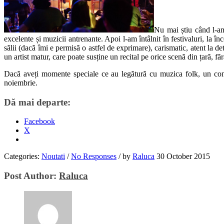
Nu mai știu când l-a
excelente și muzicii antrenante. Apoi l-am întâlnit în festivaluri, la în
sălii (dacă îmi e permisă o astfel de exprimare), carismatic, atent la de
un artist matur, care poate susține un recital pe orice scenă din țară, f
Dacă aveți momente speciale ce au legătură cu muzica folk, un conce
noiembrie.
Dă mai departe:
Facebook
X
Categories:
Noutati
/
No Responses
/
by
Raluca
30 October 2015
Post Author:
Raluca