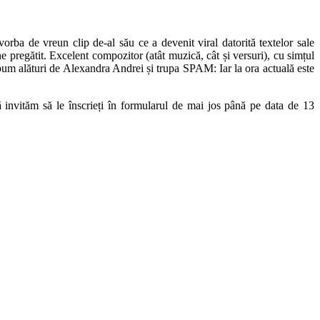
vorba de vreun clip de-al său ce a devenit viral datorită textelor sale
ine pregătit. Excelent compozitor (atât muzică, cât și versuri), cu simțul
bum alături de Alexandra Andrei și trupa SPAM: Iar la ora actuală este
 invităm să le înscrieți în formularul de mai jos până pe data de 13