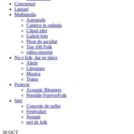
Concursuri
Lansari
Multimedia
Autografe
Cantece in oglinda
Clipul zilei
Galerii foto
Piese de ascultat
Top 100 Folk
video-reportaj
Nu e folk, dar ne place
Altele
Literatura
Muzica
Teatru
Proiecte
Acoustic Bloggers
Premiile ForeverFolk
Stiri
Concerte de suflet
Festivaluri
Noutati
seri de folk
30
OCT