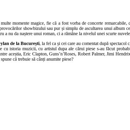
de multe momente magice, fie că a fost vorba de concerte remarcabile, d
de provocărilor showbizului sau pur și simplu de ascultarea unui album ce
tru a nu da naștere unui roman, ci a rămâne la nivelul unei scurte nuvele
ylan de la București
, la fel ca și cei care au comentat după spectacol 
 cu istoria muzicii, cu artistul dupa ale cărui piese s-au făcut proba
rintre aceștia, Eric Clapton, Guns’n’Roses, Robert Palmer, Jimi Hendrix
e spune că trebuie să cânți anumite piese?