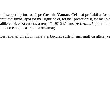
m descoperit prima oară pe
Cosmin Vaman
. Cel mai probabil a fost 
ceput mai timid, apoi tot mai sigur pe el, tot mai profesionist, tot mai b
taliile ce vizează cariera, a reușit în 2015 să lanseze
Drumul,
primul al
ără nici o emoție că ar putea dezamăgi.
rt aparte, un album care v-a bucurat sufletul mai mult ca altele, vă