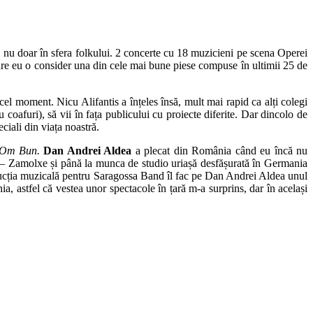
, nu doar în sfera folkului. 2 concerte cu 18 muzicieni pe scena Operei
re eu o consider una din cele mai bune piese compuse în ultimii 25 de
l moment. Nicu Alifantis a înțeles însă, mult mai rapid ca alți colegi
u coafuri), să vii în fața publicului cu proiecte diferite. Dar dincolo de
ciali din viața noastră.
Om Bun.
Dan Andrei Aldea
a plecat din România când eu încă nu
x – Zamolxe și până la munca de studio uriașă desfășurată în Germania
ducția muzicală pentru Saragossa Band îl fac pe Dan Andrei Aldea unul
a, astfel că vestea unor spectacole în țară m-a surprins, dar în același