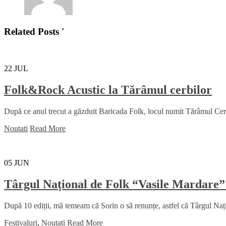
Related Posts '
22
JUL
Folk&Rock Acustic la Tărâmul cerbilor
După ce anul trecut a găzduit Baricada Folk, locul numit Tărâmul Cerbil
Noutati
Read More
05
JUN
Târgul Național de Folk “Vasile Mardare”
După 10 ediții, mă temeam că Sorin o să renunțe, astfel că Târgul Na
Festivaluri
,
Noutati
Read More