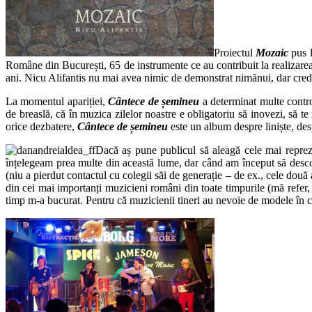
Proiectul
Mozaic
pus 
Române din București, 65 de instrumente ce au contribuit la realizare
ani. Nicu Alifantis nu mai avea nimic de demonstrat nimănui, dar cred
La momentul apariției,
Cântece de șemineu
a determinat multe contr
de breaslă, că în muzica zilelor noastre e obligatoriu să inovezi, să te 
orice dezbatere,
Cântece de șemineu
este un album despre liniște, des
Dacă aș pune publicul să aleagă cele mai repreze
înțelegeam prea multe din această lume, dar când am început să desco
(niu a pierdut contactul cu colegii săi de generație – de ex., cele 
din cei mai importanți muzicieni români din toate timpurile (mă refer, 
timp m-a bucurat. Pentru că muzicienii tineri au nevoie de modele în ca