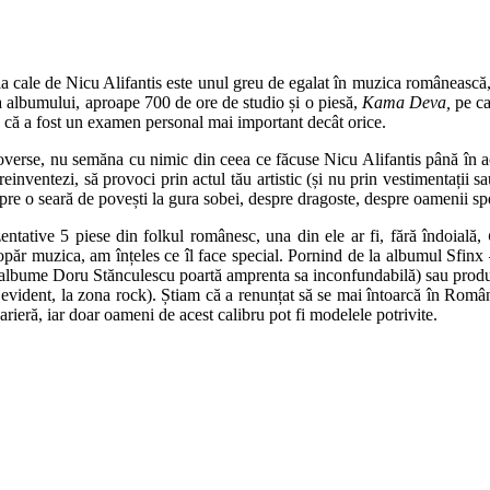
la cale de Nicu Alifantis este unul greu de egalat în muzica românească
a albumului, aproape 700 de ore de studio și o piesă,
Kama Deva,
pe ca
 că a fost un examen personal mai important decât orice.
overse, nu semăna cu nimic din ceea ce făcuse Nicu Alifantis până în ace
reinventezi, să provoci prin actul tău artistic (și nu prin vestimentații sa
pre o seară de povești la gura sobei, despre dragoste, despre oamenii spe
ntative 5 piese din folkul românesc, una din ele ar fi, fără îndoială,
păr muzica, am înțeles ce îl face special. Pornind de la albumul Sfin
două albume Doru Stănculescu poartă amprenta sa inconfundabilă) sau pro
evident, la zona rock). Știam că a renunțat să se mai întoarcă în Români
rieră, iar doar oameni de acest calibru pot fi modelele potrivite.