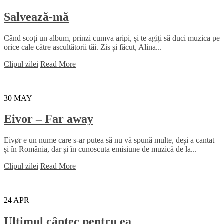
Salvează-mă
Când scoți un album, prinzi cumva aripi, și te agiți să duci muzica pe
orice cale către ascultătorii tăi. Zis și făcut, Alina...
Clipul zilei
Read More
30
MAY
Eivor – Far away
Eivør e un nume care s-ar putea să nu vă spună multe, deși a cantat
și în România, dar și în cunoscuta emisiune de muzică de la...
Clipul zilei
Read More
24
APR
Ultimul cântec pentru ea