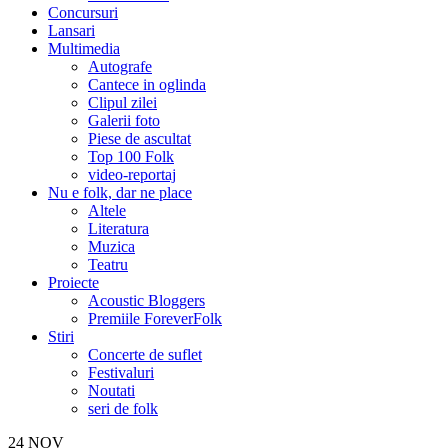
Concursuri
Lansari
Multimedia
Autografe
Cantece in oglinda
Clipul zilei
Galerii foto
Piese de ascultat
Top 100 Folk
video-reportaj
Nu e folk, dar ne place
Altele
Literatura
Muzica
Teatru
Proiecte
Acoustic Bloggers
Premiile ForeverFolk
Stiri
Concerte de suflet
Festivaluri
Noutati
seri de folk
24
NOV