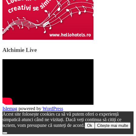
Alchimie Live
Islemag
powered by
WordPress
Acest site folosește cookies ca să vă putem oferi o experiență
simpatică atunci când ne vizitați. Dacă veți continua să citiți ce
scriem, vom presupune că sunteți de acord.
Ok
Citește mai multe