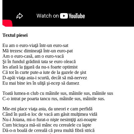
Textul piesei
Eu am o euro-viaţă într-un euro-sat
Mă trezesc dimineaţă într-un euro-pat
Am o euro-casă, am o euro-vacă
Şi în fundul grădinii tata se euro oleacă
Ies afară la ţigară da nu-s foarte optimist
Că tot în curte pute-a iute de la gazele de şist
D-apăi viaţa asta-i scurtă, decât să mă-nervez
Eu mai bine ies în uliţă şi-ncep să dansez
Toată lumea-n club cu mâinile sus, mâinile sus, mâinile sus
C-o intrat pe poarta tancu rus, mâinile sus, mâinile sus.
Mie-mi place viaţa asta, da uneori e cam perfidă
Când în şură-n loc de vacă am găsit mulţimea vidă
Nu-i Joiana, mi-o furat-o nişte nesimţiţi azi-noapte
Cum biciuşca mă-sii mânc eu cerealele cu lapte
Dă-o-n boală de cereală că prea multă fibră strică