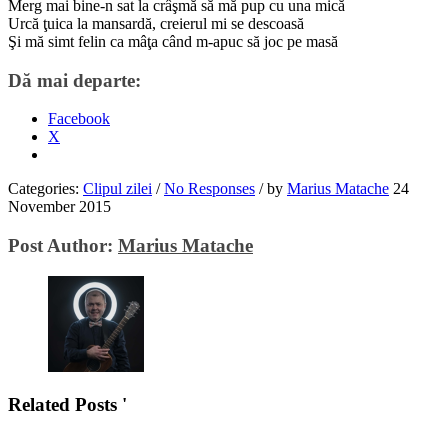
Merg mai bine-n sat la crâşmă să mă pup cu una mică
Urcă ţuica la mansardă, creierul mi se descoasă
Şi mă simt felin ca mâţa când m-apuc să joc pe masă
Dă mai departe:
Facebook
X
Categories:
Clipul zilei
/
No Responses
/
by
Marius Matache
24
November 2015
Post Author:
Marius Matache
Related Posts '