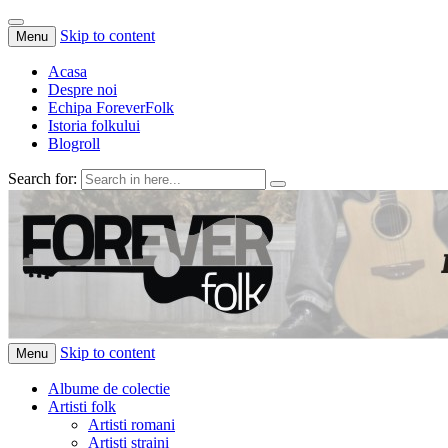
Skip to content
Menu
Acasa
Despre noi
Echipa ForeverFolk
Istoria folkului
Blogroll
Search for:
ForeverFolk
Muzica sufletului tau
Skip to content
Menu
Albume de colectie
Artisti folk
Artisti romani
Artisti straini