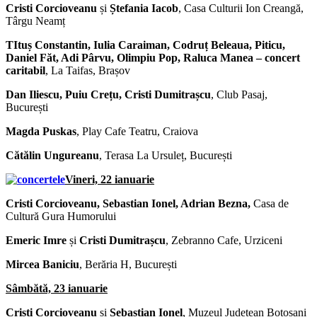
Cristi Corcioveanu
și
Ștefania Iacob
, Casa Culturii Ion Creangă,
Târgu Neamț
TItuș Constantin, Iulia Caraiman, Codruț Beleaua, Piticu,
Daniel Făt, Adi Pârvu, Olimpiu Pop, Raluca Manea – concert
caritabil
, La Taifas, Brașov
Dan Iliescu, Puiu Crețu, Cristi Dumitrașcu
, Club Pasaj,
București
Magda Puskas
, Play Cafe Teatru, Craiova
Cătălin Ungureanu
, Terasa La Ursuleț, București
Vineri, 22 ianuarie
Cristi Corcioveanu, Sebastian Ionel, Adrian Bezna,
Casa de
Cultură Gura Humorului
Emeric Imre
și
Cristi Dumitrașcu
, Zebranno Cafe, Urziceni
Mircea Baniciu
, Berăria H, București
Sâmbătă, 23 ianuarie
Cristi Corcioveanu
și
Sebastian Ionel
, Muzeul Județean Botoșani