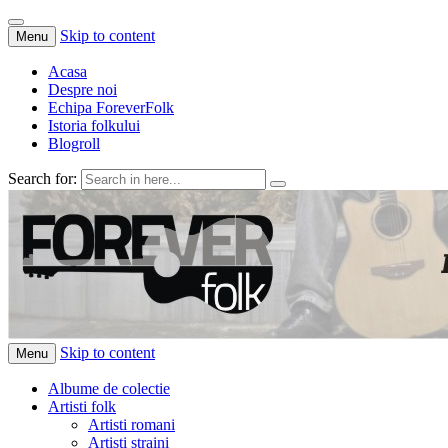
Skip to content
Menu
Acasa
Despre noi
Echipa ForeverFolk
Istoria folkului
Blogroll
Search for:
ForeverFolk
Muzica sufletului tau
Skip to content
Menu
Albume de colectie
Artisti folk
Artisti romani
Artisti straini