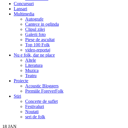
Concursuri
Lansari
Multimedia
Autografe
Cantece in oglinda
Clipul zilei
Galerii foto
Piese de ascultat
Top 100 Folk
video-reportaj
Nu e folk, dar ne place
Altele
Literatura
Muzica
Teatru
Proiecte
Acoustic Bloggers
Premiile ForeverFolk
Stiri
Concerte de suflet
Festivaluri
Noutati
seri de folk
18
JAN