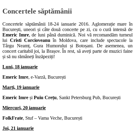
Concertele săptămânii
Concertele săptămânii 18-24 ianuarie 2016. Aglomerație mare în
București, uneori și câte două concerte pe zi, cu o cură intensă de
Emeric Imre
, de luni până duminică. Noi vă recomandăm turneul
lui
Cristi Corcioveanu
în Moldova, care include spectacole la
Târgu Neamț, Gura Humorului și Botoșani. De asemenea, un
concert caritabil joi, la Brașov. În rest, să aveți parte de muzici faine
și să nu rămâneți înzăpeziți!
Luni, 18 ianuarie
Emeric Imre
, e-Varză, București
Marți, 19 ianuarie
Emeric Imre
și
Puiu Crețu
, Sankt Petersburg Pub, București
Miercuri, 20 ianuarie
FolkFrate
, Stuf – Vama Veche, București
Joi, 21 ianuarie