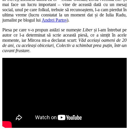
mai face un lucru important – vine de această dată cu un mesaj
social, unul pe care folkul, trebuie să recunoaștem, l-a cam pierdut în
ultima vreme (lucru constatat la un moment dat și de Iulia Radu,
jurnalist pe blogul lui
Andrei Partoș
).
Piesa pe care v-o propun astăzi se numește
Liber
și l-am întrebat pe
autor ce l-a determinat să scrie această piesă, ce a simțit în acele
momente, iar Mircea mi-a declarat scurt:
Văd aceiași oameni de 20
de ani, cu aceleași obiceiuri, Colectiv a schimbat prea puțin, într-un
cuvant frustare.