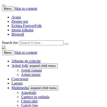
Skip to content
Menu
Acasa
Despre noi
Echipa ForeverFolk
Istoria folkului
Blogroll
Search for:
ForeverFolk
Muzica sufletului tau
Skip to content
Menu
Albume de colectie
Artisti folk
expand child menu
Artisti romani
Artisti straini
Concursuri
Lansari
Multimedia
expand child menu
Autografe
Cantece in oglinda
Clipul zilei
Galerii foto