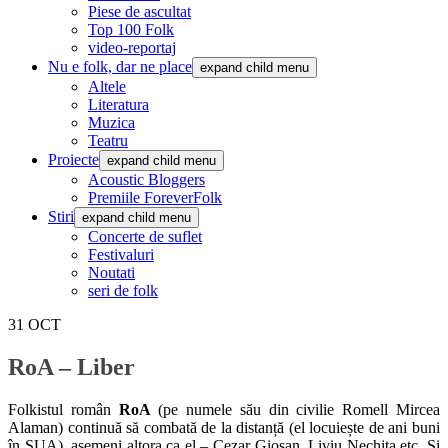
Piese de ascultat
Top 100 Folk
video-reportaj
Nu e folk, dar ne place
expand child menu
Altele
Literatura
Muzica
Teatru
Proiecte
expand child menu
Acoustic Bloggers
Premiile ForeverFolk
Stiri
expand child menu
Concerte de suflet
Festivaluri
Noutati
seri de folk
31
OCT
RoA – Liber
Folkistul român
RoA
(pe numele său din civilie Romell Mircea
Alaman) continuă să combată de la distanță (el locuiește de ani buni
în SUA), asemeni altora ca el – Cezar Giosan, Liviu Nechita etc. Și