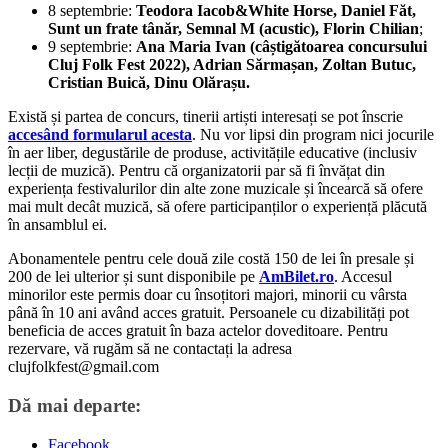
8 septembrie:
Teodora Iacob&White Horse, Daniel Făt,
Sunt un frate tânăr, Semnal M (acustic), Florin Chilian
;
9 septembrie:
Ana Maria Ivan (câștigătoarea concursului
Cluj Folk Fest 2022), Adrian Sărmașan, Zoltan Butuc,
Cristian Buică, Dinu Olărașu.
Există și partea de concurs, tinerii artiști interesați se pot înscrie
accesând formularul acesta
. Nu vor lipsi din program nici jocurile
în aer liber, degustările de produse, activitățile educative (inclusiv
lecții de muzică). Pentru că organizatorii par să fi învățat din
experiența festivalurilor din alte zone muzicale și încearcă să ofere
mai mult decât muzică, să ofere participanților o experiență plăcută
în ansamblul ei.
Abonamentele pentru cele două zile costă 150 de lei în presale și
200 de lei ulterior și sunt disponibile pe
AmBilet.ro
. Accesul
minorilor este permis doar cu însoțitori majori, minorii cu vârsta
până în 10 ani având acces gratuit. Persoanele cu dizabilități pot
beneficia de acces gratuit în baza actelor doveditoare. Pentru
rezervare, vă rugăm să ne contactați la adresa
clujfolkfest@gmail.com
Dă mai departe:
Facebook