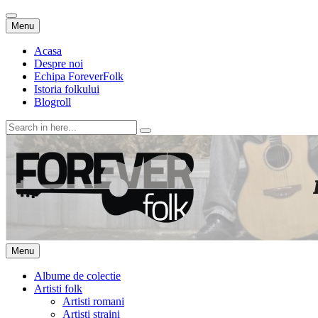
Skip
Menu
to
content
Acasa
Despre noi
Echipa ForeverFolk
Istoria folkului
Blogroll
Search
for:
ForeverFolk
Muzica sufletului tau
Skip
Menu
to
content
Albume de colectie
Artisti folk
Artisti romani
Artisti straini