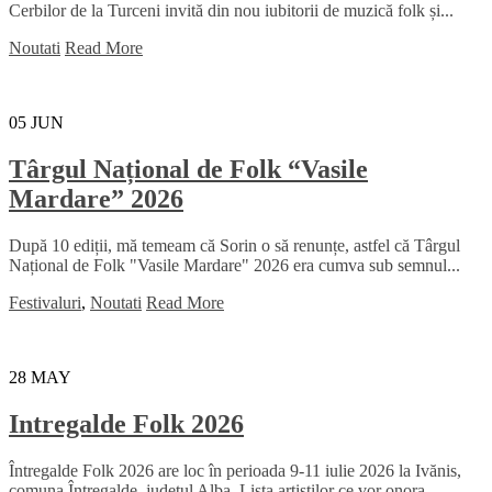
Cerbilor de la Turceni invită din nou iubitorii de muzică folk și...
Noutati
Read More
05
JUN
Târgul Național de Folk “Vasile
Mardare” 2026
După 10 ediții, mă temeam că Sorin o să renunțe, astfel că Târgul
Național de Folk "Vasile Mardare" 2026 era cumva sub semnul...
Festivaluri
,
Noutati
Read More
28
MAY
Intregalde Folk 2026
Întregalde Folk 2026 are loc în perioada 9-11 iulie 2026 la Ivănis,
comuna Întregalde, județul Alba. Lista artiștilor ce vor onora...