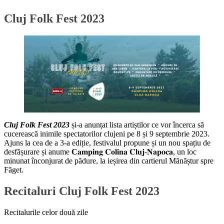
Cluj Folk Fest 2023
Cluj Folk Fest 2023
și-a anunțat lista artiștilor ce vor încerca să
cucerească inimile spectatorilor clujeni pe 8 și 9 septembrie 2023.
Ajuns la cea de a 3-a ediție, festivalul propune și un nou spațiu de
desfășurare și anume
C
𝐚𝐦𝐩𝐢𝐧𝐠 𝐂𝐨𝐥𝐢𝐧𝐚 𝐂𝐥𝐮𝐣-𝐍𝐚𝐩𝐨𝐜𝐚, un loc
minunat înconjurat de pădure, la ieșirea din cartierul Mănăștur spre
Făget.
Recitaluri Cluj Folk Fest 2023
Recitalurile celor două zile