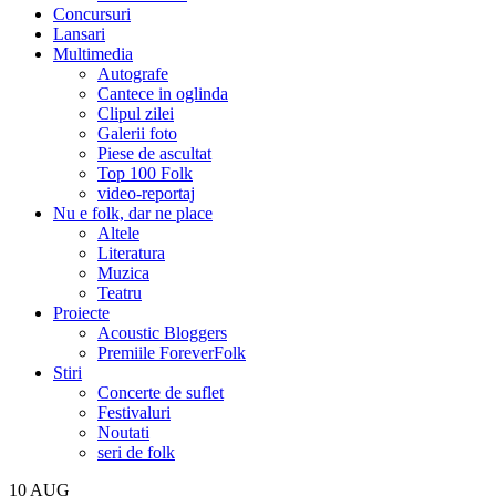
Concursuri
Lansari
Multimedia
Autografe
Cantece in oglinda
Clipul zilei
Galerii foto
Piese de ascultat
Top 100 Folk
video-reportaj
Nu e folk, dar ne place
Altele
Literatura
Muzica
Teatru
Proiecte
Acoustic Bloggers
Premiile ForeverFolk
Stiri
Concerte de suflet
Festivaluri
Noutati
seri de folk
10
AUG