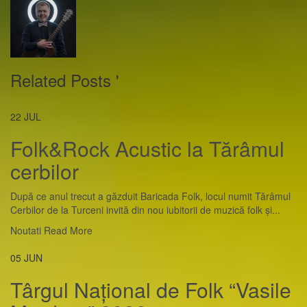
Related Posts '
22
JUL
Folk&Rock Acustic la Tărâmul
cerbilor
După ce anul trecut a găzduit Baricada Folk, locul numit Tărâmul
Cerbilor de la Turceni invită din nou iubitorii de muzică folk și...
Noutati
Read More
05
JUN
Târgul Național de Folk “Vasile