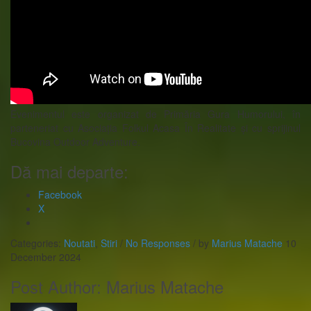
Evenimentul este organizat de Primăria Gura Humorului, în
parteneriat cu Asociația Folkul Acasa În Realitate și cu sprijinul
Bucovina Outdoor Adventure.
Dă mai departe:
Facebook
X
Categories:
Noutati
,
Stiri
/
No Responses
/
by
Marius Matache
10
December 2024
Post Author:
Marius Matache