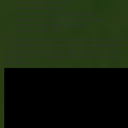
14 decembrie: Marius Matache;
21 decembrie: Dacii Liberi;
28 decembrie: Claudia Șerdan și Jimi El Laco;
29 decembrie: Cătălin Stepa și Aurelian Epuraș;
2 ianuarie: Magda Puskas și Rareș Suciu;
3 ianuarie: Adrian Bezna.
Toate spectacolele folk din cadrul acestui eveniment încep la ora
17.00, accesul fiind gratuit. Și dacă am pomenit
Ninsorium
,
vă
propun să ascultăm, cum altfel,
Ninge-n Bucovina.
Au promis
organizatorii că va fi și zăpadă, măcar pentru poze, dacă nu
pentru schiat.