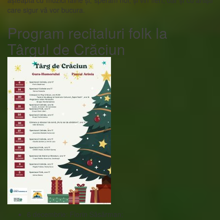
așteaptă cu muzici faine și, sperăm noi, și vin fiert, dar și cu artiști
care sigur vă vor bucura.
Program recitaluri folk la
Târgul de Crăciun
6 decembrie: Florin Săsărman;