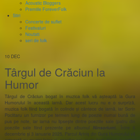
Acoustic Bloggers
Premiile ForeverFolk
Stiri
Concerte de suflet
Festivaluri
Noutati
seri de folk
10
DEC
Târgul de Crăciun la
Humor
Târgul de Crăciun bogat în muzica folk vă așteaptă la Gura
Humorului în această iarnă. Dar acest lucru nu e o surpriză,
muzica folk fiind bogată în colinde și cântece de iarnă, iar Sorin
Poclitaru un furnizor pe termen lung de poezie numai bună de
pus pe note, iar iarna nu lipsește dintre poeziile sale (patru din
poeziile sale fiind prezente pe albumul
Ninsorium
). Între 6
decembrie și 3 ianuarie 2025, Parcul Ariniș din Gura Humorului vă