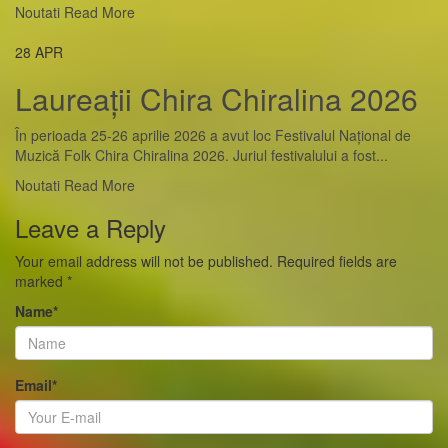
Noutati
Read More
28
APR
Laureații Chira Chiralina 2026
În perioada 25-26 aprilie 2026 a avut loc Festivalul Național de
Muzică Folk Chira Chiralina 2026. Juriul festivalului a fost...
Noutati
Read More
Leave a Reply
Your email address will not be published.
Required fields are
marked
*
Name
*
Email
*