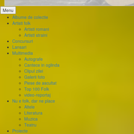
Skip
Menu
to
Albume de colectie
content
Artisti folk
Artisti romani
Artisti straini
Concursuri
Lansari
Multimedia
Autografe
Cantece in oglinda
Clipul zilei
Galerii foto
Piese de ascultat
Top 100 Folk
video-reportaj
Nu e folk, dar ne place
Altele
Literatura
Muzica
Teatru
Proiecte