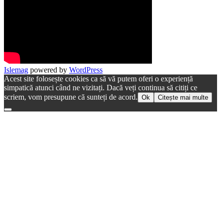
Islemag
powered by
WordPress
Acest site folosește cookies ca să vă putem oferi o experiență
simpatică atunci când ne vizitați. Dacă veți continua să citiți ce
scriem, vom presupune că sunteți de acord.
Ok
Citește mai multe