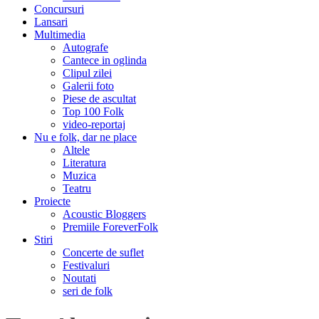
Concursuri
Lansari
Multimedia
Autografe
Cantece in oglinda
Clipul zilei
Galerii foto
Piese de ascultat
Top 100 Folk
video-reportaj
Nu e folk, dar ne place
Altele
Literatura
Muzica
Teatru
Proiecte
Acoustic Bloggers
Premiile ForeverFolk
Stiri
Concerte de suflet
Festivaluri
Noutati
seri de folk