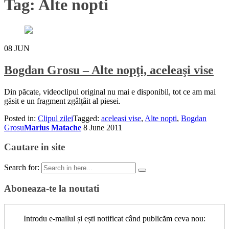
Tag:
Alte nopti
08
JUN
Bogdan Grosu – Alte nopţi, aceleaşi vise
Din păcate, videoclipul original nu mai e disponibil, tot ce am mai
găsit e un fragment zgâlțâit al piesei.
Posted in:
Clipul zilei
Tagged:
aceleasi vise
,
Alte nopti
,
Bogdan
Grosu
Marius Matache
8 June 2011
Cautare in site
Search for:
Aboneaza-te la noutati
Introdu e-mailul și ești notificat când publicăm ceva nou: