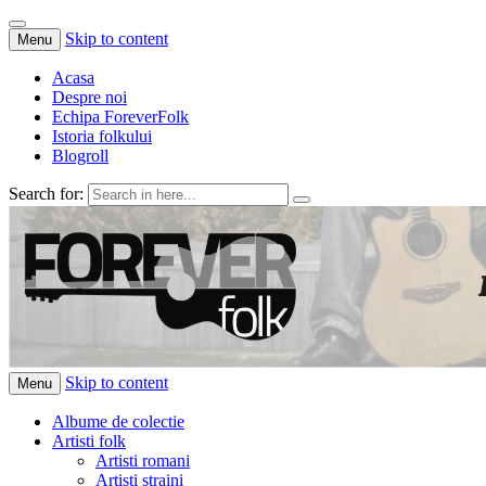
Skip to content
Menu
Acasa
Despre noi
Echipa ForeverFolk
Istoria folkului
Blogroll
Search for:
ForeverFolk
Muzica sufletului tau
Skip to content
Menu
Albume de colectie
Artisti folk
Artisti romani
Artisti straini