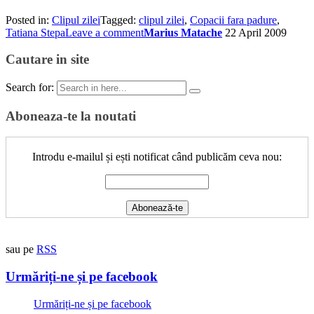
Posted in:
Clipul zilei
Tagged:
clipul zilei
,
Copacii fara padure
,
Tatiana Stepa
Leave a comment
Marius Matache
22 April 2009
Cautare in site
Search for:
Aboneaza-te la noutati
Introdu e-mailul și ești notificat când publicăm ceva nou:
sau pe
RSS
Urmăriți-ne și pe facebook
Urmăriți-ne și pe facebook