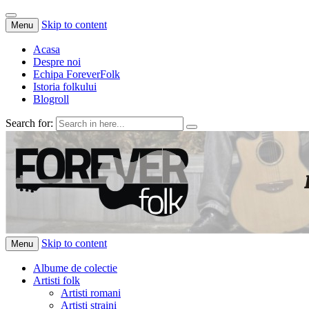
Skip to content
Menu
Acasa
Despre noi
Echipa ForeverFolk
Istoria folkului
Blogroll
Search for:
ForeverFolk
Muzica sufletului tau
Skip to content
Menu
Albume de colectie
Artisti folk
Artisti romani
Artisti straini