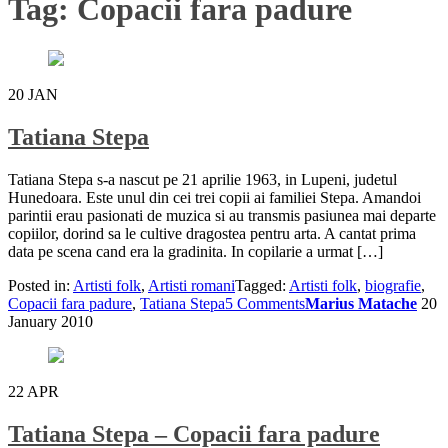
Tag:
Copacii fara padure
20
JAN
Tatiana Stepa
Tatiana Stepa s-a nascut pe 21 aprilie 1963, in Lupeni, judetul
Hunedoara. Este unul din cei trei copii ai familiei Stepa. Amandoi
parintii erau pasionati de muzica si au transmis pasiunea mai departe
copiilor, dorind sa le cultive dragostea pentru arta. A cantat prima
data pe scena cand era la gradinita. In copilarie a urmat […]
Posted in:
Artisti folk
,
Artisti romani
Tagged:
Artisti folk
,
biografie
,
Copacii fara padure
,
Tatiana Stepa
5 Comments
Marius Matache
20
January 2010
22
APR
Tatiana Stepa – Copacii fara padure