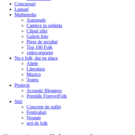
Concursuri
Lansari
Multimedia
Autografe
Cantece in oglinda
Clipul zilei
Galerii foto
Piese de ascultat
Top 100 Folk
video-reportaj
Nu e folk, dar ne place
Altele
Literatura
Muzica
Teatru
Proiecte
Acoustic Bloggers
Premiile ForeverFolk
Stiri
Concerte de suflet
Festivaluri
Noutati
seri de folk