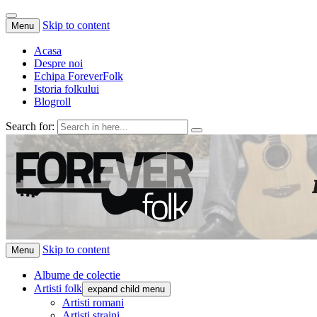
Skip to content
Menu
Acasa
Despre noi
Echipa ForeverFolk
Istoria folkului
Blogroll
Search for:
ForeverFolk
Muzica sufletului tau
Skip to content
Menu
Albume de colectie
Artisti folk
expand child menu
Artisti romani
Artisti straini