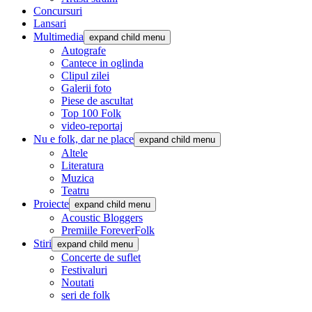
Concursuri
Lansari
Multimedia
expand child menu
Autografe
Cantece in oglinda
Clipul zilei
Galerii foto
Piese de ascultat
Top 100 Folk
video-reportaj
Nu e folk, dar ne place
expand child menu
Altele
Literatura
Muzica
Teatru
Proiecte
expand child menu
Acoustic Bloggers
Premiile ForeverFolk
Stiri
expand child menu
Concerte de suflet
Festivaluri
Noutati
seri de folk