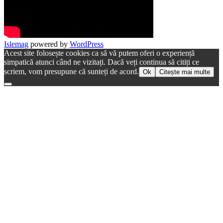
Islemag
powered by
WordPress
Acest site folosește cookies ca să vă putem oferi o experiență
simpatică atunci când ne vizitați. Dacă veți continua să citiți ce
scriem, vom presupune că sunteți de acord.
Ok
Citește mai multe