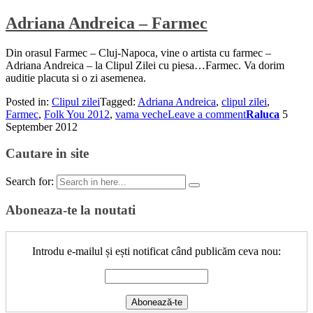
Adriana Andreica – Farmec
Din orasul Farmec – Cluj-Napoca, vine o artista cu farmec –
Adriana Andreica – la Clipul Zilei cu piesa…Farmec. Va dorim
auditie placuta si o zi asemenea.
Posted in:
Clipul zilei
Tagged:
Adriana Andreica
,
clipul zilei
,
Farmec
,
Folk You 2012
,
vama veche
Leave a comment
Raluca
5
September 2012
Cautare in site
Search for:
Aboneaza-te la noutati
Introdu e-mailul și ești notificat când publicăm ceva nou: