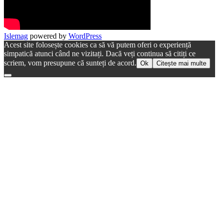
Islemag
powered by
WordPress
Acest site folosește cookies ca să vă putem oferi o experiență
simpatică atunci când ne vizitați. Dacă veți continua să citiți ce
scriem, vom presupune că sunteți de acord.
Ok
Citește mai multe