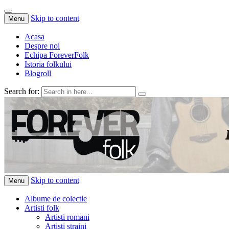
Skip to content
Menu
Acasa
Despre noi
Echipa ForeverFolk
Istoria folkului
Blogroll
Search for:
ForeverFolk
Muzica sufletului tau
Skip to content
Menu
Albume de colectie
Artisti folk
Artisti romani
Artisti straini