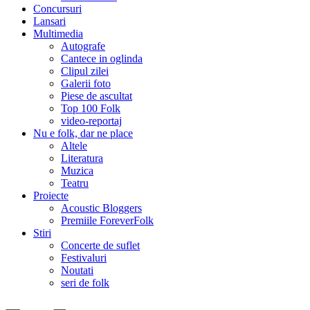
Concursuri
Lansari
Multimedia
Autografe
Cantece in oglinda
Clipul zilei
Galerii foto
Piese de ascultat
Top 100 Folk
video-reportaj
Nu e folk, dar ne place
Altele
Literatura
Muzica
Teatru
Proiecte
Acoustic Bloggers
Premiile ForeverFolk
Stiri
Concerte de suflet
Festivaluri
Noutati
seri de folk