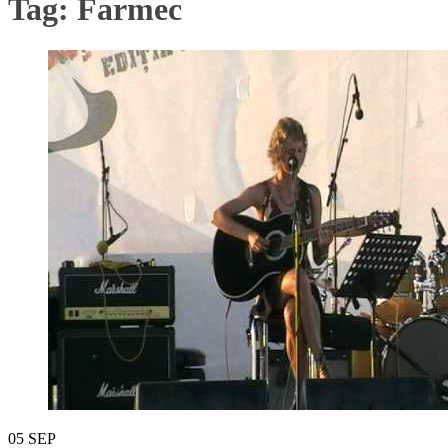
Tag:
Farmec
05
SEP