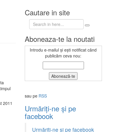
Cautare in site
Search
for:
Aboneaza-te la noutati
Introdu e-mailul și ești notificat când
publicăm ceva nou:
lta
timpul
sau pe
RSS
t 2011
Urmăriți-ne și pe
facebook
Urmăriți-ne și pe facebook