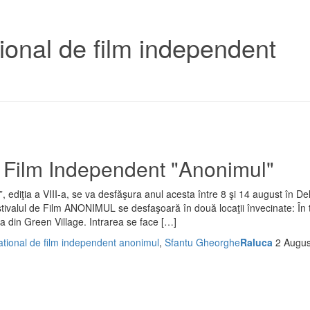
ational de film independent
de Film Independent "Anonimul"
 ediţia a VIII-a, se va desfăşura anul acesta între 8 şi 14 august în De
tivalul de Film ANONIMUL se desfaşoară în două locaţii învecinate: În 
ma din Green Village. Intrarea se face […]
rnational de film independent anonimul
,
Sfantu Gheorghe
Raluca
2 Augus