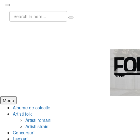
Search
for:
ForeverFolk
Muzica sufletului tau
Skip
Menu
to
Albume de colectie
content
Artisti folk
Artisti romani
Artisti straini
Concursuri
Lansari