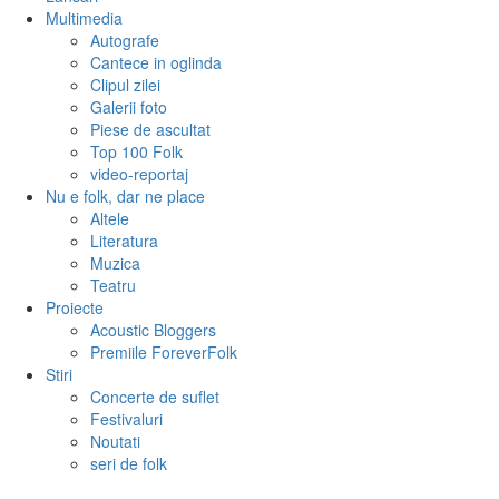
Multimedia
Autografe
Cantece in oglinda
Clipul zilei
Galerii foto
Piese de ascultat
Top 100 Folk
video-reportaj
Nu e folk, dar ne place
Altele
Literatura
Muzica
Teatru
Proiecte
Acoustic Bloggers
Premiile ForeverFolk
Stiri
Concerte de suflet
Festivaluri
Noutati
seri de folk