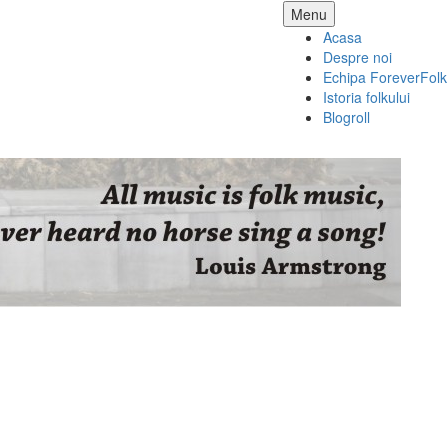
Skip
Menu
to
Acasa
content
Despre noi
Echipa ForeverFolk
Istoria folkului
Blogroll