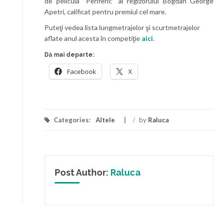
de pelicula “Periferic” al regizorului Bogdan George
Apetri, calificat pentru premiul cel mare.
Puteţi vedea lista lungmetrajelor şi scurtmetrajelor
aflate anul acesta în competiţie
aici
.
Dă mai departe:
Facebook
X
Categories:
Altele
/
by
Raluca
Post Author:
Raluca