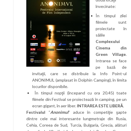
învecinate:
În timpul zilei
filmele sunt
proiectate în
sălile
Complexului
Cinema din
Green Village
.
Intrarea se face
pe bază de
invitaţii, care se distribuie la Info Point-ul
ANONIMUL (amplasat în Dolphin Camping), în limita
locurilor disponibile.
În timpul nopţii (începand cu ora 20.45) toate
filmele din Festival se proiectează în camping, pe un
ecran gigant, în aer liber.
INTRAREA ESTE LIBERĂ
.
Festivalul
“
Anonimul
” aduce în competiţie şapte
dintre cele mai interesante lungmetraje din Rusia,
Cehia, Coreea de Sud, Turcia, Bulgaria, Grecia, alături