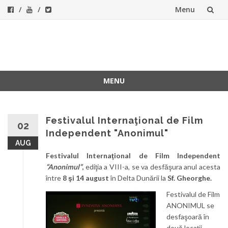
Menu
Skip
to
ForeverFolk
Muzica sufletului tau
content
MENU
Skip
to
content
Festivalul Internaţional de Film
02
Independent "Anonimul"
AUG
Festivalul Internaţional de Film Independent
“Anonimul”
,
ediţia a VIII-a, se va desfăşura anul acesta
între
8 şi 14 august
în Delta Dunării la
Sf. Gheorghe.
Festivalul de Film
ANONIMUL se
desfaşoară în
două locaţii