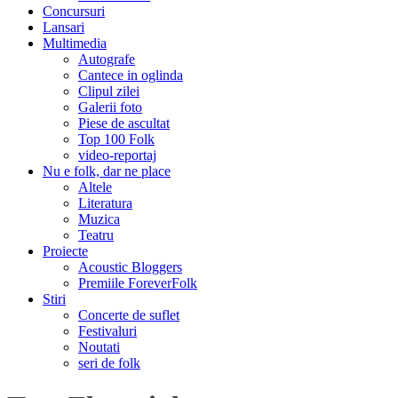
Concursuri
Lansari
Multimedia
Autografe
Cantece in oglinda
Clipul zilei
Galerii foto
Piese de ascultat
Top 100 Folk
video-reportaj
Nu e folk, dar ne place
Altele
Literatura
Muzica
Teatru
Proiecte
Acoustic Bloggers
Premiile ForeverFolk
Stiri
Concerte de suflet
Festivaluri
Noutati
seri de folk