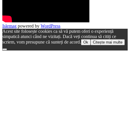
Islemag
powered by
WordPress
Acest site folosește cookies ca să vă putem oferi o experiență
simpatică atunci când ne vizitați. Dacă veți continua să citiți ce
scriem, vom presupune că sunteți de acord.
Ok
Citește mai multe