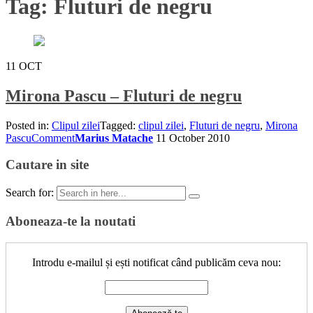
Tag:
Fluturi de negru
11
OCT
Mirona Pascu – Fluturi de negru
Posted in:
Clipul zilei
Tagged:
clipul zilei
,
Fluturi de negru
,
Mirona
Pascu
Comment
Marius Matache
11 October 2010
Cautare in site
Search for:
Aboneaza-te la noutati
Introdu e-mailul și ești notificat când publicăm ceva nou: