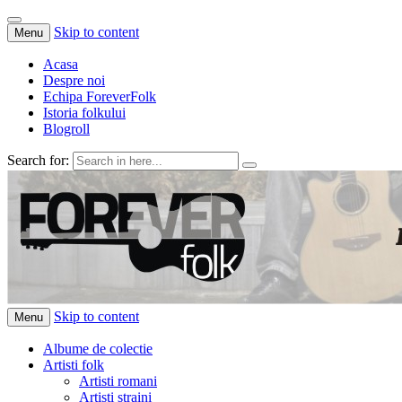
Skip to content
Menu
Acasa
Despre noi
Echipa ForeverFolk
Istoria folkului
Blogroll
Search for:
ForeverFolk
Muzica sufletului tau
Skip to content
Menu
Albume de colectie
Artisti folk
Artisti romani
Artisti straini