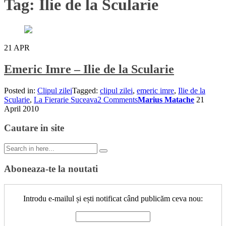
Tag:
Ilie de la Scularie
21
APR
Emeric Imre – Ilie de la Scularie
Posted in:
Clipul zilei
Tagged:
clipul zilei
,
emeric imre
,
Ilie de la
Scularie
,
La Fierarie Suceava
2 Comments
Marius Matache
21
April 2010
Cautare in site
Search
for:
Aboneaza-te la noutati
Introdu e-mailul și ești notificat când publicăm ceva nou: