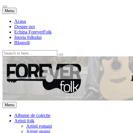
Skip
Menu
to
content
Acasa
Despre noi
Echipa ForeverFolk
Istoria folkului
Blogroll
Search
for:
ForeverFolk
Muzica sufletului tau
Skip
Menu
to
content
Albume de colectie
Artisti folk
Artisti romani
Artisti straini