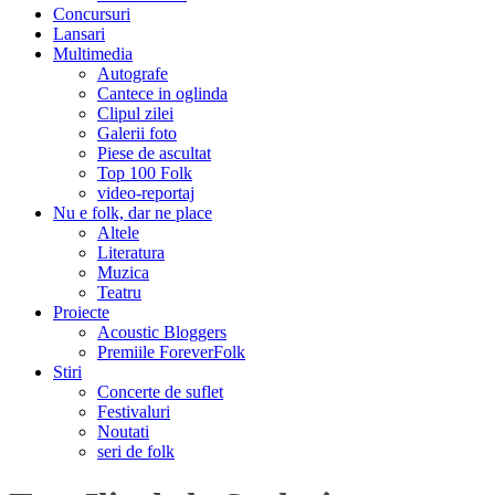
Concursuri
Lansari
Multimedia
Autografe
Cantece in oglinda
Clipul zilei
Galerii foto
Piese de ascultat
Top 100 Folk
video-reportaj
Nu e folk, dar ne place
Altele
Literatura
Muzica
Teatru
Proiecte
Acoustic Bloggers
Premiile ForeverFolk
Stiri
Concerte de suflet
Festivaluri
Noutati
seri de folk