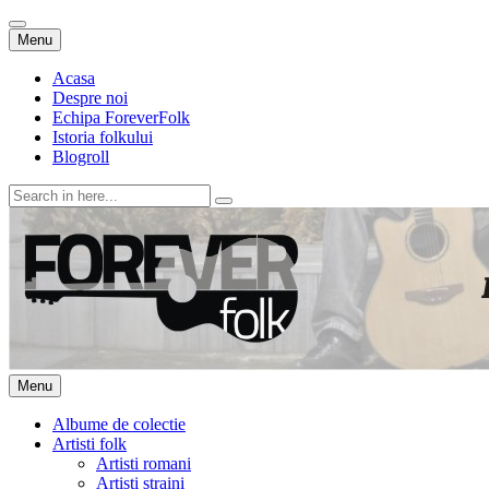
Skip
Menu
to
content
Acasa
Despre noi
Echipa ForeverFolk
Istoria folkului
Blogroll
Search
for:
ForeverFolk
Muzica sufletului tau
Skip
Menu
to
content
Albume de colectie
Artisti folk
Artisti romani
Artisti straini