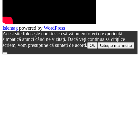
Islemag
powered by
WordPress
Acest site folosește cookies ca să vă putem oferi o experiență
simpatică atunci când ne vizitați. Dacă veți continua să citiți ce
scriem, vom presupune că sunteți de acord.
Ok
Citește mai multe