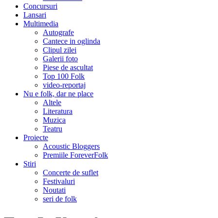
Concursuri
Lansari
Multimedia
Autografe
Cantece in oglinda
Clipul zilei
Galerii foto
Piese de ascultat
Top 100 Folk
video-reportaj
Nu e folk, dar ne place
Altele
Literatura
Muzica
Teatru
Proiecte
Acoustic Bloggers
Premiile ForeverFolk
Stiri
Concerte de suflet
Festivaluri
Noutati
seri de folk