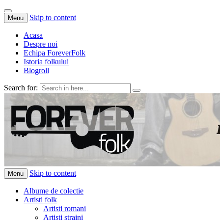
Skip to content
Menu
Acasa
Despre noi
Echipa ForeverFolk
Istoria folkului
Blogroll
Search for:
ForeverFolk
Muzica sufletului tau
Skip to content
Menu
Albume de colectie
Artisti folk
Artisti romani
Artisti straini