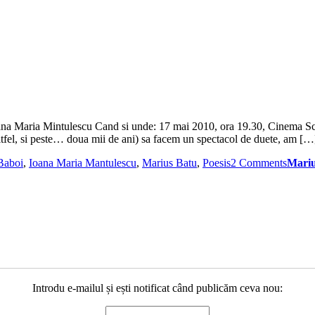
aria Mintulescu Cand si unde: 17 mai 2010, ora 19.30, Cinema Scala
ltfel, si peste… doua mii de ani) sa facem un spectacol de duete, am […
Baboi
,
Ioana Maria Mantulescu
,
Marius Batu
,
Poesis
2 Comments
Mariu
Introdu e-mailul și ești notificat când publicăm ceva nou: