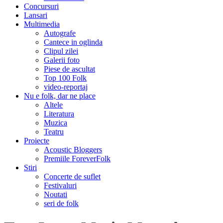
Concursuri
Lansari
Multimedia
Autografe
Cantece in oglinda
Clipul zilei
Galerii foto
Piese de ascultat
Top 100 Folk
video-reportaj
Nu e folk, dar ne place
Altele
Literatura
Muzica
Teatru
Proiecte
Acoustic Bloggers
Premiile ForeverFolk
Stiri
Concerte de suflet
Festivaluri
Noutati
seri de folk