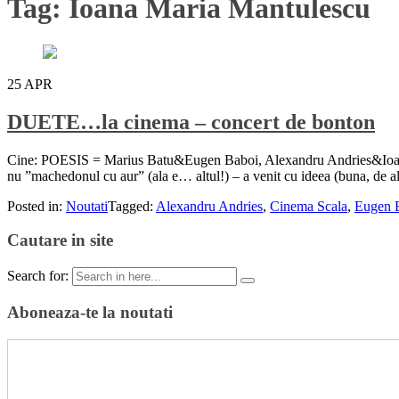
Tag:
Ioana Maria Mantulescu
25
APR
DUETE…la cinema – concert de bonton
Cine: POESIS = Marius Batu&Eugen Baboi, Alexandru Andries&Ioana M
nu ”machedonul cu aur” (ala e… altul!) – a venit cu ideea (buna, de a
Posted in:
Noutati
Tagged:
Alexandru Andries
,
Cinema Scala
,
Eugen 
Cautare in site
Search for:
Aboneaza-te la noutati