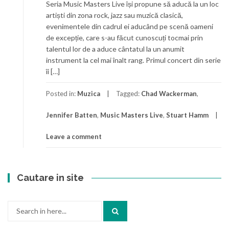
Seria Music Masters Live își propune să aducă la un loc
artiști din zona rock, jazz sau muzică clasică,
evenimentele din cadrul ei aducând pe scenă oameni
de excepție, care s-au făcut cunoscuți tocmai prin
talentul lor de a aduce cântatul la un anumit
instrument la cel mai înalt rang. Primul concert din serie
îi […]
Posted in:
Muzica
Tagged:
Chad Wackerman
,
Jennifer Batten
,
Music Masters Live
,
Stuart Hamm
Leave a comment
Cautare in site
Search
for: