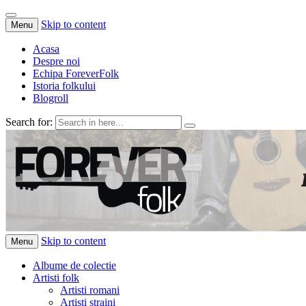
Skip to content
Menu
Acasa
Despre noi
Echipa ForeverFolk
Istoria folkului
Blogroll
Search for:
ForeverFolk
Muzica sufletului tau
Skip to content
Menu
Albume de colectie
Artisti folk
Artisti romani
Artisti straini