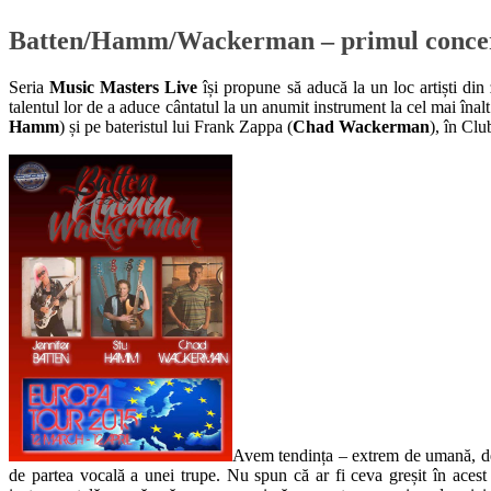
Batten/Hamm/Wackerman – primul concert
Seria
Music Masters Live
își propune să aducă la un loc artiști di
talentul lor de a aduce cântatul la un anumit instrument la cel mai înal
Hamm
) și pe bateristul lui Frank Zappa (
Chad Wackerman
), în Clu
Avem tendința – extrem de umană, de 
de partea vocală a unei trupe. Nu spun că ar fi ceva greșit în acest