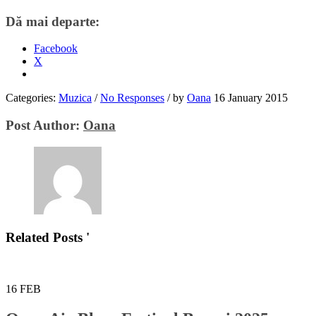
Dă mai departe:
Facebook
X
Categories:
Muzica
/
No Responses
/
by
Oana
16 January 2015
Post Author:
Oana
Related Posts '
16
FEB