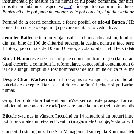
instrumentală pe măsură ea nu numai că nu poate comunica, dar nici 
scris despre întâlnirea respectivă
aici
) a început tocmai prin a îi aduce
Pentru că ei te pot pune în valoare, ei te pot corecta, ei îți dau linia 
Pornind de la acestă concluzie, e foarte posibil ca
trio-ul Batten /
concert cu ei este o experiență pe care merită să o vedeți live.
Jennifer Batten
este o prezență insolită în lumea chitariștilor, fiind 
din mai bine de 100 de chitariști prezenți la casting pentru a face p
HIStory, pe o durată de 10 ani. Ulterior, a colaborat cu Jeff Beck (alăt
Sturat Hamm
este ceea ce am putea numi printr-un clișeu (fără a anul
basul electric, a contribuit la reformularea conceptului contemporan d
iar de-a lungul timpului a fost nominalizat de mai multe ori ca ”Cel mai
Despre
Chad Wackerman
ar fi de ajuns să vă spun că a colaborat
baterist de excepție. Dar lista lui de colaborări îi include și pe B
număr.
Grupul sub titulatura Batten/Hamm/Wackerman este proaspăt format ș
publicului un concert de rock/jazz care pune la un loc trei instrumentiș
Biletele s-au pus în vânzare începând cu 14 ianuarie si au preturi intre 
pot fi procurate din reteaua Eventim (magazinele Orange,Vodafone, T
Concertul este organizat de Star Management sub egida Romanian Mus