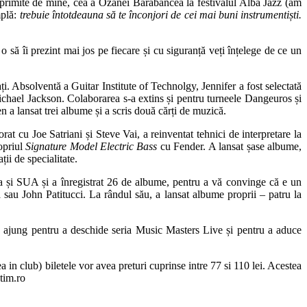
primite de mine, cea a Ozanei Barabancea la festivalul Alba Jazz (am
mplă:
trebuie întotdeauna să te înconjori de cei mai buni instrumentiști.
ă îi prezint mai jos pe fiecare și cu siguranță veți înțelege de ce un
ți. Absolventă a Guitar Institute of Technolgy, Jennifer a fost selectată
ichael Jackson. Colaborarea s-a extins și pentru turneele Dangeuros și
n a lansat trei albume și a scris două cărți de muzică.
at cu Joe Satriani și Steve Vai, a reinventat tehnici de interpretare la
opriul
Signature Model Electric Bass
cu Fender. A lansat șase albume,
ii de specialitate.
pa și SUA și a înregistrat 26 de albume, pentru a vă convinge că e un
sau John Patitucci. La rândul său, a lansat albume proprii – patru la
 ajung pentru a deschide seria Music Masters Live și pentru a aduce
a in club) biletele vor avea preturi cuprinse intre 77 si 110 lei. Acestea
tim.ro