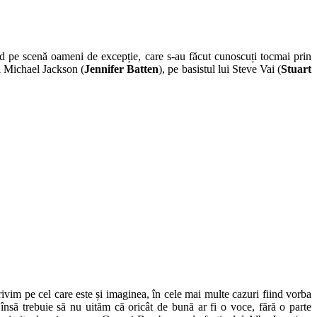
nd pe scenă oameni de excepție, care s-au făcut cunoscuți tocmai prin
ui Michael Jackson (
Jennifer Batten
), pe basistul lui Steve Vai (
Stuart
im pe cel care este și imaginea, în cele mai multe cazuri fiind vorba
însă trebuie să nu uităm că oricât de bună ar fi o voce, fără o parte