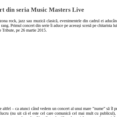
 din seria Music Masters Live
n zona rock, jazz sau muzică clasică, evenimentele din cadrul ei aducâ
t rang. Primul concert din serie îi aduce pe aceeași scenă pe chitarista l
b Tribute, pe 26 martie 2015.
altfel – ca atunci când vedem un concert al unui mare ”nume” să îl priv
 lucru (nu uit că el este cel care comunică cel mai mult cu publicul), 