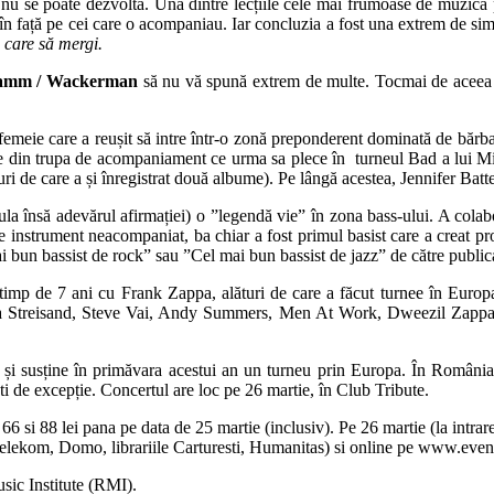
nu se poate dezvolta. Una dintre lecțiile cele mai frumoase de muzică 
 în față pe cei care o acompaniau. Iar concluzia a fost una extrem de si
pe care să mergi.
 Hamm / Wackerman
să nu vă spună extrem de multe. Tocmai de aceea o s
o femeie care a reușit să intre într-o zonă preponderent dominată de bărba
arte din trupa de acompaniament ce urma sa plece în turneul Bad a lui M
uri de care a și înregistrat două albume). Pe lângă acestea, Jennifer Batte
a însă adevărul afirmației) o ”legendă vie” în zona bass-ului. A colabor
e instrument neacompaniat, ba chiar a fost primul basist care a creat pr
 bun bassist de rock” sau ”Cel mai bun bassist de jazz” de către publicaț
 timp de 7 ani cu Frank Zappa, alături de care a făcut turnee în Euro
arbra Streisand, Steve Vai, Andy Summers, Men At Work, Dweezil Zappa 
i susține în primăvara acestui an un turneu prin Europa. În România
ti de excepție. Concertul are loc pe 26 martie, în Club Tribute.
66 si 88 lei pana pe data de 25 martie (inclusiv). Pe 26 martie (la intrare
elekom, Domo, librariile Carturesti, Humanitas) si online pe www.even
ic Institute (RMI).