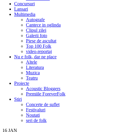
Concursuri
Lansari
Multimedia
Autografe
Cantece in oglinda
Clipul zilei
Galerii foto
Piese de ascultat
Top 100 Folk
video-reportaj
Nu e folk, dar ne place
Altele
Literatura
Muzica
Teatru
Proiecte
Acoustic Bloggers
Premiile ForeverFolk
Stiri
Concerte de suflet
Festivaluri
Noutati
seri de folk
16
JAN