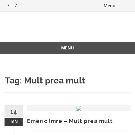
Menu
Skip
to
ForeverFolk
Muzica sufletului tau
content
MENU
Skip
to
content
Tag:
Mult prea mult
14
Emeric Imre – Mult prea mult
JAN