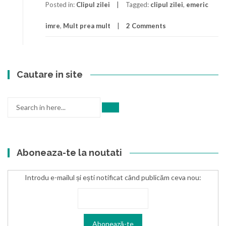
Posted in:
Clipul zilei
Tagged:
clipul zilei
,
emeric
imre
,
Mult prea mult
2 Comments
Cautare in site
Search
for:
Aboneaza-te la noutati
Introdu e-mailul și ești notificat când publicăm ceva nou: