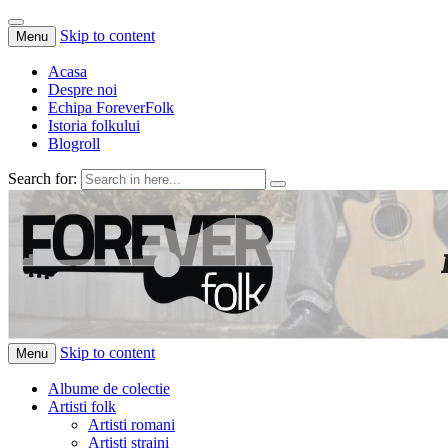
Skip to content
Menu
Acasa
Despre noi
Echipa ForeverFolk
Istoria folkului
Blogroll
Search for:
ForeverFolk
Muzica sufletului tau
Skip to content
Menu
Albume de colectie
Artisti folk
Artisti romani
Artisti straini