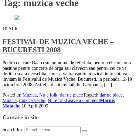
Tag:
muzica veche
10
APR
FESTIVAL DE MUZICA VECHE –
BUCURESTI 2008
Pentru cei care Bach este un nume de referinta, pentru cei care au o
pasiune pentru concerte de orga sau clavecin sau pentru cei ce va
doriti o seara deosebita, care sa va transporte muzical in trecut, va
invitam la Festivalul de Muzica Veche, Bucuresti, in perioada 12-19
octombrie 2008. Astfel, artistii invitati din Germania, […]
Posted in:
Muzica
,
Nu e folk, dar ne place
Tagged:
dar ne place
,
Muzica
,
muzica veche
,
Nu e folk
Leave a comment
Marius
Matache
10 April 2009
Cautare in site
Search for: