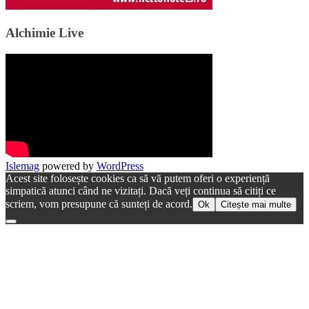
Alchimie Live
Islemag
powered by
WordPress
Acest site folosește cookies ca să vă putem oferi o experiență
simpatică atunci când ne vizitați. Dacă veți continua să citiți ce
scriem, vom presupune că sunteți de acord.
Ok
Citește mai multe