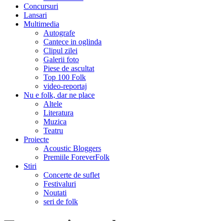
Concursuri
Lansari
Multimedia
Autografe
Cantece in oglinda
Clipul zilei
Galerii foto
Piese de ascultat
Top 100 Folk
video-reportaj
Nu e folk, dar ne place
Altele
Literatura
Muzica
Teatru
Proiecte
Acoustic Bloggers
Premiile ForeverFolk
Stiri
Concerte de suflet
Festivaluri
Noutati
seri de folk