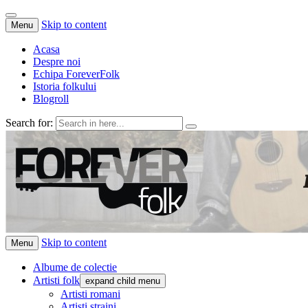
Skip to content
Menu
Acasa
Despre noi
Echipa ForeverFolk
Istoria folkului
Blogroll
Search for:
ForeverFolk
Muzica sufletului tau
Skip to content
Menu
Albume de colectie
Artisti folk
expand child menu
Artisti romani
Artisti straini