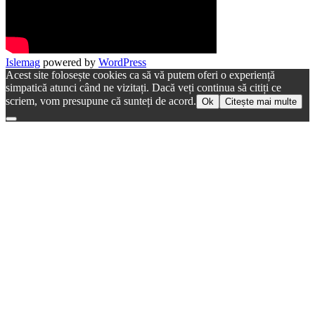
Islemag
powered by
WordPress
Acest site folosește cookies ca să vă putem oferi o experiență
simpatică atunci când ne vizitați. Dacă veți continua să citiți ce
scriem, vom presupune că sunteți de acord.
Ok
Citește mai multe