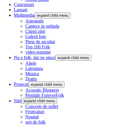
Concursuri
Lansari
Multimedia
expand child menu
Autografe
Cantece in oglinda
Clipul zilei
Galerii foto
Piese de ascultat
Top 100 Folk
video-reportaj
Nu e folk, dar ne place
expand child menu
Altele
Literatura
Muzica
Teatru
Proiecte
expand child menu
Acoustic Bloggers
Premiile ForeverFolk
Stiri
expand child menu
Concerte de suflet
Festivaluri
Noutati
seri de folk