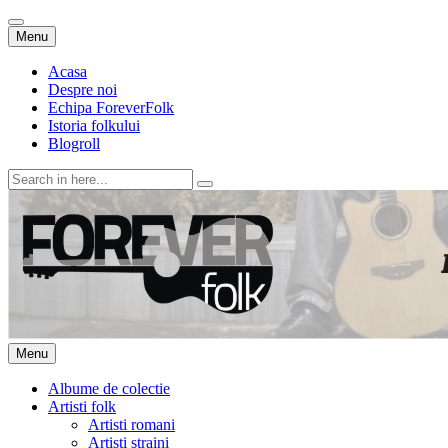
Skip
Menu
to
content
Acasa
Despre noi
Echipa ForeverFolk
Istoria folkului
Blogroll
Search
for:
ForeverFolk
Muzica sufletului tau
Skip
Menu
to
content
Albume de colectie
Artisti folk
Artisti romani
Artisti straini