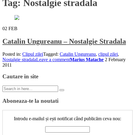
Tag:
Nostalgie stradala
02
FEB
Catalin Ungureanu – Nostalgie Stradala
Posted in:
Clipul zilei
Tagged:
Catalin Ungureanu
,
clipul zilei
,
Nostalgie stradala
Leave a comment
Marius Matache
2 February
2011
Cautare in site
Search
for:
Aboneaza-te la noutati
Introdu e-mailul și ești notificat când publicăm ceva nou: