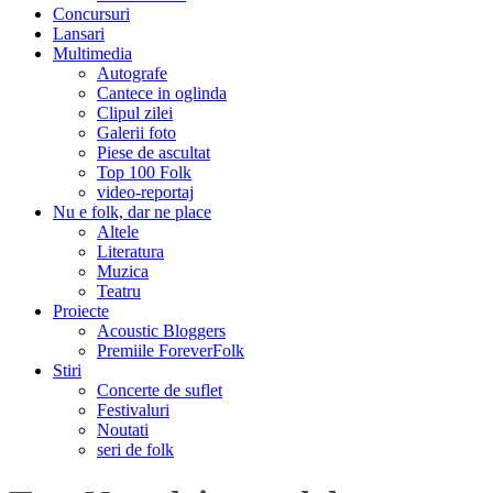
Concursuri
Lansari
Multimedia
Autografe
Cantece in oglinda
Clipul zilei
Galerii foto
Piese de ascultat
Top 100 Folk
video-reportaj
Nu e folk, dar ne place
Altele
Literatura
Muzica
Teatru
Proiecte
Acoustic Bloggers
Premiile ForeverFolk
Stiri
Concerte de suflet
Festivaluri
Noutati
seri de folk