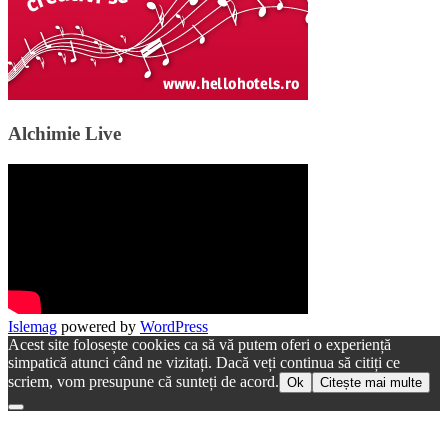
Alchimie Live
Islemag
powered by
WordPress
Acest site folosește cookies ca să vă putem oferi o experiență
simpatică atunci când ne vizitați. Dacă veți continua să citiți ce
scriem, vom presupune că sunteți de acord.
Ok
Citește mai multe