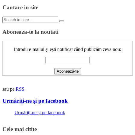
Cautare in site
Search
for:
Aboneaza-te la noutati
Introdu e-mailul și ești notificat când publicăm ceva nou:
sau pe
RSS
Urmăriți-ne și pe facebook
Urmăriți-ne și pe facebook
Cele mai citite