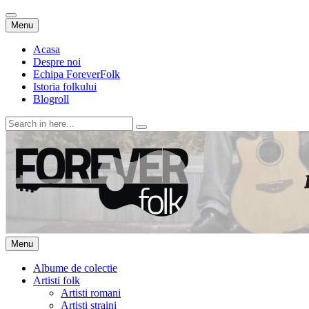
Skip
Menu
to
content
Acasa
Despre noi
Echipa ForeverFolk
Istoria folkului
Blogroll
Search
for:
ForeverFolk
Muzica sufletului tau
Skip
Menu
to
content
Albume de colectie
Artisti folk
Artisti romani
Artisti straini