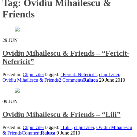
Tag:
Ovidiu Mihailescu &
Friends
29
JUN
Ovidiu Mihailescu & Friends – “Fericit-
Nefericit”
Posted in:
Clipul zilei
Tagged:
"Fericit- Nefericit"
,
clipul zilei
,
Ovidiu Mihailescu & Friends
2 Comments
Raluca
29 June 2010
09
JUN
Ovidiu Mihailescu & Friends – “Lili”
Posted in:
Clipul zilei
Tagged:
"Lili"
,
clipul zilei
,
Ovidiu Mihailescu
& Friends
Comment
Raluca
9 June 2010