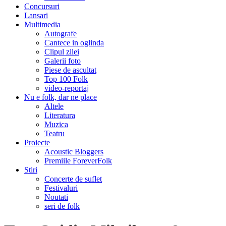
Concursuri
Lansari
Multimedia
Autografe
Cantece in oglinda
Clipul zilei
Galerii foto
Piese de ascultat
Top 100 Folk
video-reportaj
Nu e folk, dar ne place
Altele
Literatura
Muzica
Teatru
Proiecte
Acoustic Bloggers
Premiile ForeverFolk
Stiri
Concerte de suflet
Festivaluri
Noutati
seri de folk