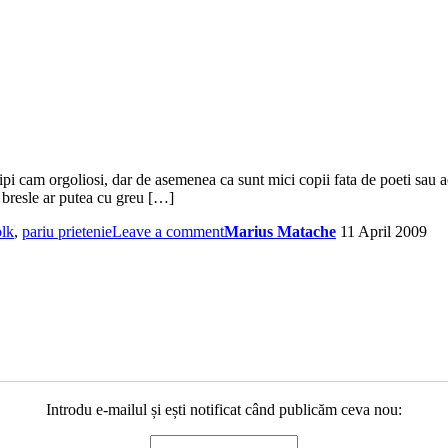
 tipi cam orgoliosi, dar de asemenea ca sunt mici copii fata de poeti sau
e bresle ar putea cu greu […]
olk
,
pariu prietenie
Leave a comment
Marius Matache
11 April 2009
Introdu e-mailul și ești notificat când publicăm ceva nou: