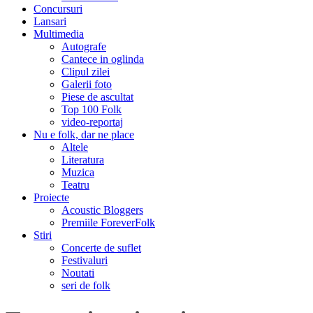
Concursuri
Lansari
Multimedia
Autografe
Cantece in oglinda
Clipul zilei
Galerii foto
Piese de ascultat
Top 100 Folk
video-reportaj
Nu e folk, dar ne place
Altele
Literatura
Muzica
Teatru
Proiecte
Acoustic Bloggers
Premiile ForeverFolk
Stiri
Concerte de suflet
Festivaluri
Noutati
seri de folk