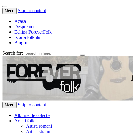
Skip to content
Menu
Acasa
Despre noi
Echipa ForeverFolk
Istoria folkului
Blogroll
Search for:
ForeverFolk
Muzica sufletului tau
Skip to content
Menu
Albume de colectie
Artisti folk
Artisti romani
Artisti straini