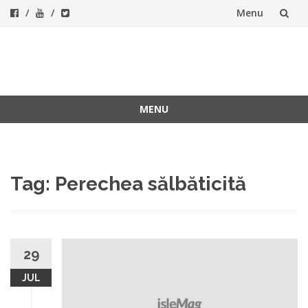
Menu
Skip
to
ForeverFolk
Muzica sufletului tau
content
MENU
Skip
to
content
Tag:
Perechea sălbăticită
29
JUL