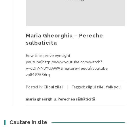
Maria Gheorghiu – Pereche
salbaticita
how to improve eyesight
youtube]http://www.youtube.com/watch?
v=oDhNN3YUAWA&feature=feedu[/youtube
zp8497586rq
Posted in:
Clipul zilei
Tagged:
clipul zilei
,
folk you
,
maria gheorghiu
,
Perechea sălbăticită
Cautare in site