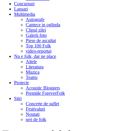
Concursuri
Lansari
Multimedia
Autografe
Cantece in oglinda
Clipul zilei
Galerii foto
Piese de ascultat
Top 100 Folk
video-reportaj
Nu e folk, dar ne place
Altele
Literatura
Muzica
Teatru
Proiecte
Acoustic Bloggers
Premiile ForeverFolk
Stiri
Concerte de suflet
Festivaluri
Noutati
seri de folk