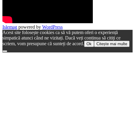
Islemag
powered by
WordPress
Acest site folosește cookies ca să vă putem oferi o experiență
simpatică atunci când ne vizitați. Dacă veți continua să citiți ce
scriem, vom presupune că sunteți de acord.
Ok
Citește mai multe