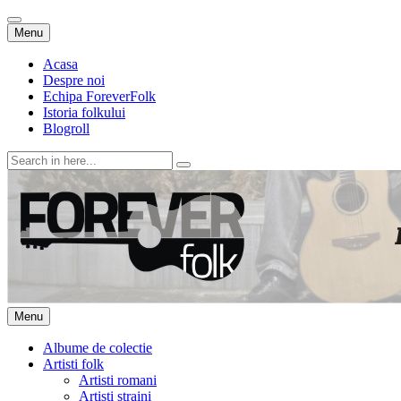
Skip
Menu
to
content
Acasa
Despre noi
Echipa ForeverFolk
Istoria folkului
Blogroll
Search
for:
ForeverFolk
Muzica sufletului tau
Skip
Menu
to
content
Albume de colectie
Artisti folk
Artisti romani
Artisti straini