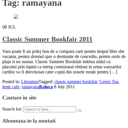
Tag:
ramayana
08
JUL
Classic Summer Bookfair 2011
Vara poate fi un prilej bun de a cumpara carti pentru timpul liber din
vacanta, pentru drumul spre o destinatie de concediu, pentru orele de
plaja si nu numai. Classic Summer Bookfair imbina utilul cu
placutul prin faptul ca intreg comisionul obtinut in urma vanzarilor
cartilor va fi directionat catre copiii din zonele rurale pentru […]
Posted in:
Literatura
Tagged:
classis summer bookfair
,
Green Tea
,
lente cafe
,
ramayana
Raluca
8 July 2011
Cautare in site
Search for:
Aboneaza-te la noutati