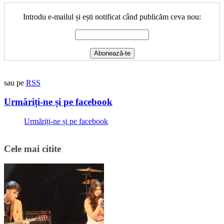
Introdu e-mailul și ești notificat când publicăm ceva nou:
sau pe
RSS
Urmăriți-ne și pe facebook
Urmăriți-ne și pe facebook
Cele mai citite