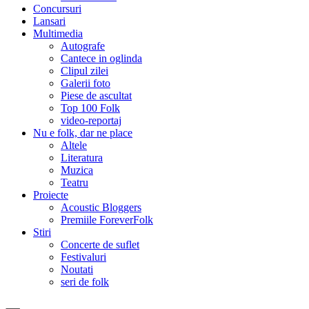
Concursuri
Lansari
Multimedia
Autografe
Cantece in oglinda
Clipul zilei
Galerii foto
Piese de ascultat
Top 100 Folk
video-reportaj
Nu e folk, dar ne place
Altele
Literatura
Muzica
Teatru
Proiecte
Acoustic Bloggers
Premiile ForeverFolk
Stiri
Concerte de suflet
Festivaluri
Noutati
seri de folk