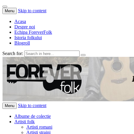
Skip to content
Menu
Acasa
Despre noi
Echipa ForeverFolk
Istoria folkului
Blogroll
Search for:
ForeverFolk
Muzica sufletului tau
Skip to content
Menu
Albume de colectie
Artisti folk
Artisti romani
Artisti straini