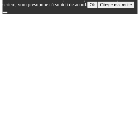
scriem, vom presupune că sunteți de acord.
Ok
Citește mai multe