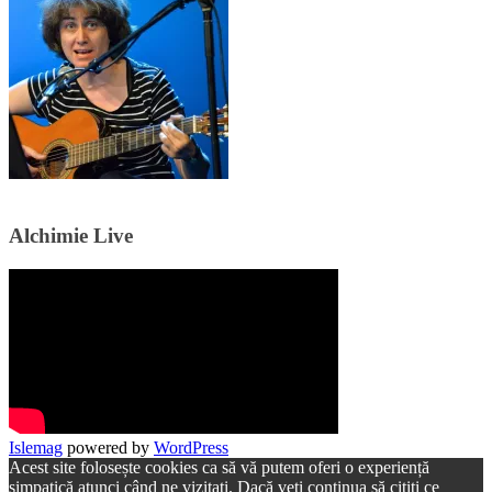
Alchimie Live
Islemag
powered by
WordPress
Acest site folosește cookies ca să vă putem oferi o experiență
simpatică atunci când ne vizitați. Dacă veți continua să citiți ce