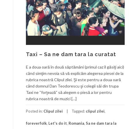
Taxi – Sa ne dam tara la curatat
E a doua oară în două săptămâni (primul caz îl găsiţi aici)
când simţim nevoia să vă explicăm alegerea piesei de la
rubrica noastră Clipul zilei. Şi este pentru a doua oară
când domnul Dan Teodorescu şi colegii săi din trupa
Taxi ne “forţează” să alegem o piesă a lor pentru
rubrica noastră de muzici […]
Posted in:
Clipul zilei
Tagged:
clipul zilei
,
foreverfolk
,
Let's do it
,
Romania
,
Sa ne dam tara la