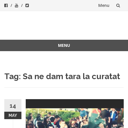
Menu
Skip
to
ForeverFolk
Muzica sufletului tau
content
MENU
Skip
to
content
Tag:
Sa ne dam tara la curatat
14
MAY